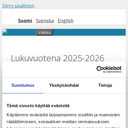
Siirry sisältöön
Suomi
Svenska
English
Valikko
Lukuvuotena 2025-2026
Taksvärkki-päivään
osallistuneet !
Suostumus
Yksityiskohdat
Tietoja
Tämä sivusto käyttää evästeitä
Käytämme evästeitä tarjoamamme sisällön ja mainosten
räätälöimiseen, sosiaalisen median ominaisuuksien