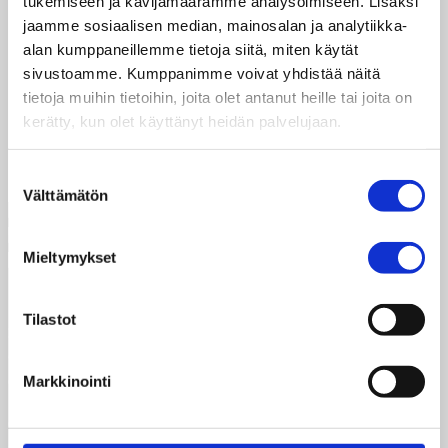
tukemiseen ja kävijämäärämme analysoimiseen. Lisäksi
jaamme sosiaalisen median, mainosalan ja analytiikka-
alan kumppaneillemme tietoja siitä, miten käytät
sivustoamme. Kumppanimme voivat yhdistää näitä
tietoja muihin tietoihin, joita olet antanut heille tai joita on
kerätty, kun olet käyttänyt heidän palvelujaan.
Suostumuksen
Välttämätön
valinta
Mieltymykset
Taksvärkki ry
Tilastot
Siltasaarenkatu 4, 7. krs,
Globaalikeskus
00530 Helsinki
Markkinointi
050 341 5507