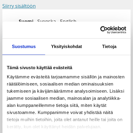
Siirry sisältöön
Suomi
Svenska
English
Valikko
Suostumus
Yksityiskohdat
Tietoja
Tytöt pelaavat jalkapalloa
Tämä sivusto käyttää evästeitä
Malawissa
Käytämme evästeitä tarjoamamme sisällön ja mainosten
räätälöimiseen, sosiaalisen median ominaisuuksien
tukemiseen ja kävijämäärämme analysoimiseen. Lisäksi
jaamme sosiaalisen median, mainosalan ja analytiikka-
alan kumppaneillemme tietoja siitä, miten käytät
sivustoamme. Kumppanimme voivat yhdistää näitä
tietoja muihin tietoihin, joita olet antanut heille tai joita on
kerätty, kun olet käyttänyt heidän palvelujaan.