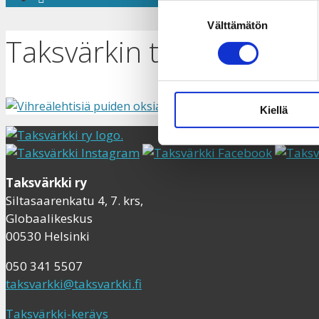
Suostumuksen
Välttämätön
valinta
Taksvärkin toimisto on l
Kiellä
Taksvärkki ry
Siltasaarenkatu 4, 7. krs,
Globaalikeskus
00530 Helsinki
050 341 5507
taksvarkki@taksvarkki.fi
Taksvärkki-keräys