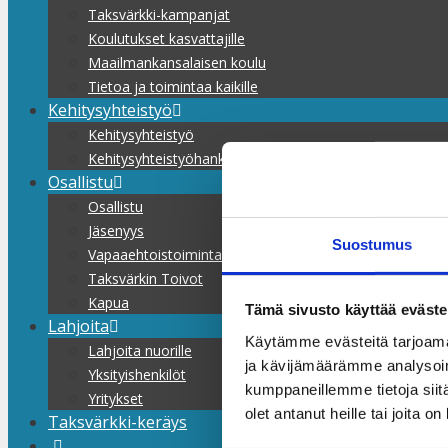
Taksvärkki-kampanjat
Koulutukset kasvattajille
Maailmankansalaisen koulu
Tietoa ja toimintaa kaikille
Kehitysyhteistyö
Kehitysyhteistyö
Kehitysyhteistyöhankkeet
Osallistu
Osallistu
Jäsenyys
Suostumus
Vapaaehtoistoiminta
Taksvärkin Toivot
Kapua
Tämä sivusto käyttää eväste
Lahjoita
Käytämme evästeitä tarjoama
Lahjoita nuorille
ja kävijämäärämme analysoim
Yksityishenkilöt
kumppaneillemme tietoja siitä
Yritykset
olet antanut heille tai joita o
Taksvärkki-keräys