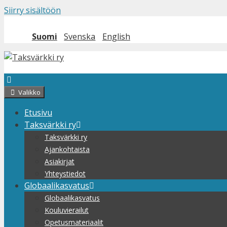
Siirry sisältöön
Suomi
Svenska
English
Valikko
Etusivu
Taksvärkki ry
Taksvärkki ry
Ajankohtaista
Asiakirjat
Yhteystiedot
Globaalikasvatus
Globaalikasvatus
Kouluvierailut
Opetusmateriaalit