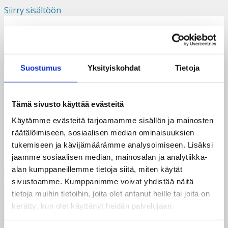
Siirry sisältöön
Suomi
Svenska
English
Valikko
Suostumus
Yksityiskohdat
Tietoja
maahockey Geofery
Tämä sivusto käyttää evästeitä
Käytämme evästeitä tarjoamamme sisällön ja mainosten
räätälöimiseen, sosiaalisen median ominaisuuksien
tukemiseen ja kävijämäärämme analysoimiseen. Lisäksi
jaamme sosiaalisen median, mainosalan ja analytiikka-
alan kumppaneillemme tietoja siitä, miten käytät
sivustoamme. Kumppanimme voivat yhdistää näitä
tietoja muihin tietoihin, joita olet antanut heille tai joita on
kerätty, kun olet käyttänyt heidän palvelujaan.
Taksvärkki ry