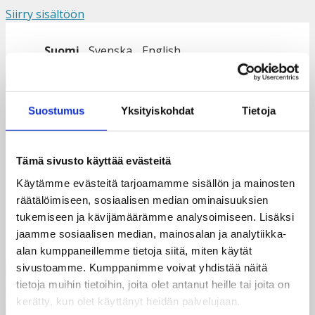
Siirry sisältöön
Suomi
Svenska
English
Valikko
Suostumus
Yksityiskohdat
Tietoja
taksvärkkipäivän_palkka
Tämä sivusto käyttää evästeitä
Käytämme evästeitä tarjoamamme sisällön ja mainosten
räätälöimiseen, sosiaalisen median ominaisuuksien
tukemiseen ja kävijämäärämme analysoimiseen. Lisäksi
jaamme sosiaalisen median, mainosalan ja analytiikka-
alan kumppaneillemme tietoja siitä, miten käytät
sivustoamme. Kumppanimme voivat yhdistää näitä
tietoja muihin tietoihin, joita olet antanut heille tai joita on
kerätty, kun olet käyttänyt heidän palvelujaan.