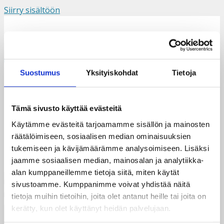
Siirry sisältöön
Suomi
Svenska
English
Valikko
Suostumus
Yksityiskohdat
Tietoja
tietoa ja toimintaa hahmo 1
Tämä sivusto käyttää evästeitä
Käytämme evästeitä tarjoamamme sisällön ja mainosten
räätälöimiseen, sosiaalisen median ominaisuuksien
tukemiseen ja kävijämäärämme analysoimiseen. Lisäksi
jaamme sosiaalisen median, mainosalan ja analytiikka-
alan kumppaneillemme tietoja siitä, miten käytät
sivustoamme. Kumppanimme voivat yhdistää näitä
tietoja muihin tietoihin, joita olet antanut heille tai joita on
kerätty, kun olet käyttänyt heidän palvelujaan.