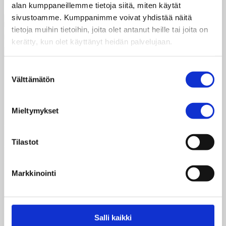
alan kumppaneillemme tietoja siitä, miten käytät
sivustoamme. Kumppanimme voivat yhdistää näitä
tietoja muihin tietoihin, joita olet antanut heille tai joita on
kerätty, kun olet käyttänyt heidän palvelujaan.
Suostumuksen
Välttämätön
valinta
Taksvärkki ry
Siltasaarenkatu 4, 7. krs,
Mieltymykset
Globaalikeskus
00530 Helsinki
Tilastot
050 341 5507
taksvarkki@taksvarkki.fi
Markkinointi
Taksvärkki-keräys
Salli kaikki
Uutiskirje