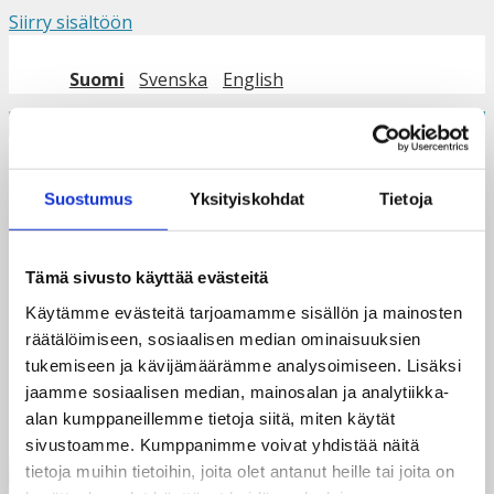
Siirry sisältöön
Suomi
Svenska
English
Valikko
Suostumus
Yksityiskohdat
Tietoja
Sadankomitea
Tämä sivusto käyttää evästeitä
Käytämme evästeitä tarjoamamme sisällön ja mainosten
Jätä kommentti
räätälöimiseen, sosiaalisen median ominaisuuksien
tukemiseen ja kävijämäärämme analysoimiseen. Lisäksi
Sinun täytyy
kirjautua sisään
kommentoidaksesi.
jaamme sosiaalisen median, mainosalan ja analytiikka-
alan kumppaneillemme tietoja siitä, miten käytät
sivustoamme. Kumppanimme voivat yhdistää näitä
tietoja muihin tietoihin, joita olet antanut heille tai joita on