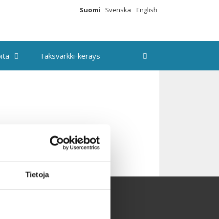
Suomi
Svenska
English
ita
Taksvärkki-keräys
Tietoja
aksvärkki-keräys
utiskirje