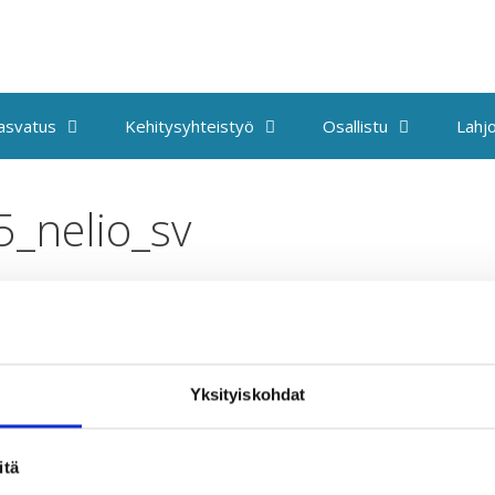
kasvatus
Kehitysyhteistyö
Osallistu
Lahjo
5_nelio_sv
Yksityiskohdat
Taksvärkki ry
T
itä
Siltasaarenkatu 4, 7. krs,
U