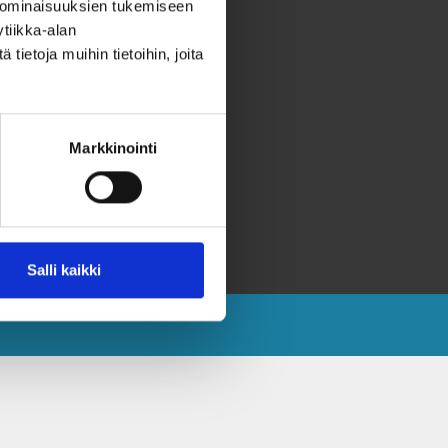
 ominaisuuksien tukemiseen
hteystiedot
tiikka-alan
ahjoita
ietoja muihin tietoihin, joita
eräyslupa ja rekisteriseloste
aavutettavuusseloste
Markkinointi
aksvärkkikeräys selkokielellä
aksvärkki selkokielellä
västeet
Salli kaikki