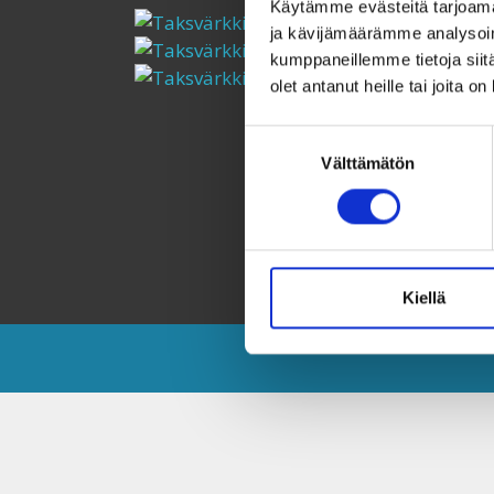
Käytämme evästeitä tarjoama
ja kävijämäärämme analysoim
kumppaneillemme tietoja siitä
olet antanut heille tai joita o
Suostumuksen
Välttämätön
valinta
Kiellä