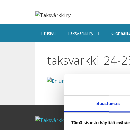
Siirry
sisältöön
Etusivu
Taksvärkki ry
Globaali
taksvarkki_24-2
Suostumus
Tämä sivusto käyttää eväste