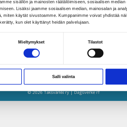
mme sisällön ja mainosten räätälöimiseen, sosiaalisen median
Globaalikeskus
Y
iseen. Lisäksi jaamme sosiaalisen median, mainosalan ja analy
00530 Helsinki
L
, miten käytät sivustoamme. Kumppanimme voivat yhdistää näitä t
n kerätty, kun olet käyttänyt heidän palvelujaan.
050 341 5507
K
taksvarkki@taksvarkki.fi
S
Mieltymykset
Tilastot
T
T
E
Salli valinta
© 2026 Taksvärkki ry | Dagsverke rf