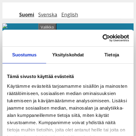
Siirry sisältöön
Suomi
Svenska
English
Valikko
Lukuralli_df_image
Suostumus
Yksityiskohdat
Tietoja
Tämä sivusto käyttää evästeitä
Käytämme evästeitä tarjoamamme sisällön ja mainosten
Jätä kommentti
räätälöimiseen, sosiaalisen median ominaisuuksien
tukemiseen ja kävijämäärämme analysoimiseen. Lisäksi
Sinun täytyy
kirjautua sisään
kommentoidaksesi.
jaamme sosiaalisen median, mainosalan ja analytiikka-
alan kumppaneillemme tietoja siitä, miten käytät
sivustoamme. Kumppanimme voivat yhdistää näitä
tietoja muihin tietoihin, joita olet antanut heille tai joita on