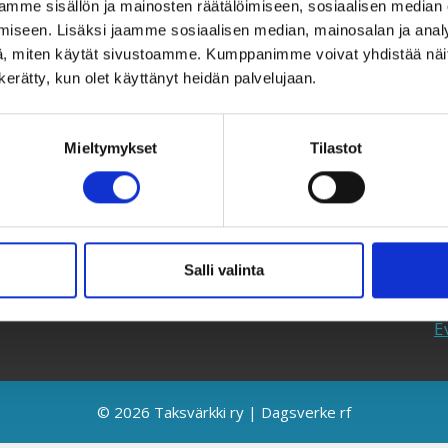
mme sisällön ja mainosten räätälöimiseen, sosiaalisen median
iseen. Lisäksi jaamme sosiaalisen median, mainosalan ja analy
Taksvärkki ry
T
, miten käytät sivustoamme. Kumppanimme voivat yhdistää näitä t
Siltasaarenkatu 4, 7. krs,
U
n kerätty, kun olet käyttänyt heidän palvelujaan.
Globaalikeskus
Y
00530 Helsinki
L
Mieltymykset
Tilastot
050 341 5507
K
taksvarkki@taksvarkki.fi
S
T
Salli valinta
T
E
© 2026 Taksvärkki ry | Dagsverke rf