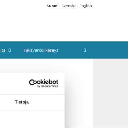
Suomi
Svenska
English
ita
Taksvärkki-keräys
Tietoja