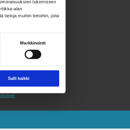
 ominaisuuksien tukemiseen
tiikka-alan
aksvärkki-keräys
ietoja muihin tietoihin, joita
utiskirje
hteystiedot
ahjoita
Markkinointi
eräyslupa ja rekisteriseloste
aavutettavuusseloste
aksvärkkikeräys selkokielellä
Salli kaikki
aksvärkki selkokielellä
västeet