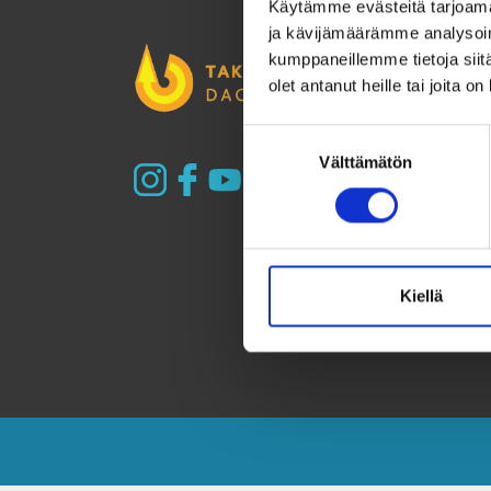
Käytämme evästeitä tarjoama
ja kävijämäärämme analysoim
kumppaneillemme tietoja siitä
olet antanut heille tai joita o
Suostumuksen
Välttämätön
valinta
Kiellä