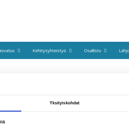
kasvatus
Kehitysyhteistyö
Osallistu
Lahjo
Yksityiskohdat
itä