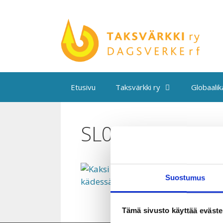
Siirry
sisältöön
Etusivu
Taksvärkki ry
Globaali
SL0089
Suostumus
Tämä sivusto käyttää eväste