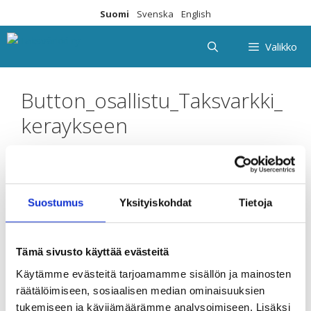
Siirry
Suomi
Svenska
English
sisältöön
Valikko
Button_osallistu_Taksvarkki_
keraykseen
Suostumus
Yksityiskohdat
Tietoja
Jätä kommentti
Tämä sivusto käyttää evästeitä
Sinun täytyy
kirjautua sisään
kommentoidaksesi.
Käytämme evästeitä tarjoamamme sisällön ja mainosten
räätälöimiseen, sosiaalisen median ominaisuuksien
tukemiseen ja kävijämäärämme analysoimiseen. Lisäksi