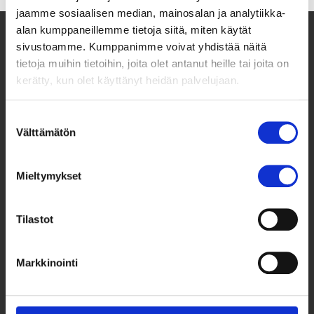
jaamme sosiaalisen median, mainosalan ja analytiikka-
alan kumppaneillemme tietoja siitä, miten käytät
sivustoamme. Kumppanimme voivat yhdistää näitä
tietoja muihin tietoihin, joita olet antanut heille tai joita on
kerätty, kun olet käyttänyt heidän palvelujaan.
Suostumuksen
Välttämätön
valinta
Taksvärkki ry
Mieltymykset
Siltasaarenkatu 4, 7. krs,
Globaalikeskus
00530 Helsinki
Tilastot
050 341 5507
Markkinointi
taksvarkki@taksvarkki.fi