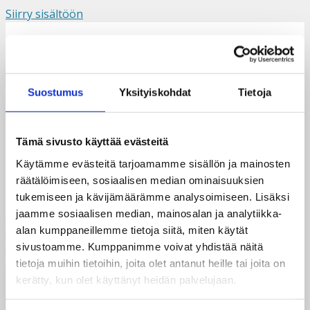
Siirry sisältöön
Suomi
Svenska
English
Valikko
Suostumus
Yksityiskohdat
Tietoja
Sierra_Leone_linkki
Tämä sivusto käyttää evästeitä
Käytämme evästeitä tarjoamamme sisällön ja mainosten
räätälöimiseen, sosiaalisen median ominaisuuksien
tukemiseen ja kävijämäärämme analysoimiseen. Lisäksi
jaamme sosiaalisen median, mainosalan ja analytiikka-
alan kumppaneillemme tietoja siitä, miten käytät
sivustoamme. Kumppanimme voivat yhdistää näitä
tietoja muihin tietoihin, joita olet antanut heille tai joita on
kerätty, kun olet käyttänyt heidän palvelujaan.
Taksvärkki ry