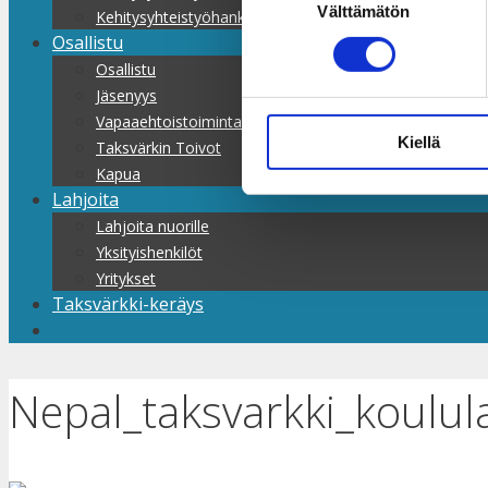
Välttämätön
valinta
Kehitysyhteistyöhankkeet
Osallistu
Osallistu
Jäsenyys
Vapaaehtoistoiminta
Kiellä
Taksvärkin Toivot
Kapua
Lahjoita
Lahjoita nuorille
Yksityishenkilöt
Yritykset
Taksvärkki-keräys
Nepal_taksvarkki_koulul