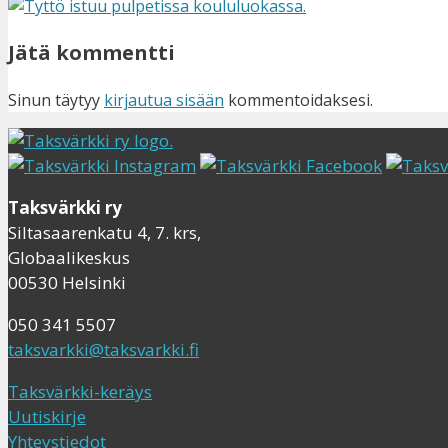
Jätä kommentti
Sinun täytyy
kirjautua sisään
kommentoidaksesi.
Taksvärkki ry
Siltasaarenkatu 4, 7. krs,
Globaalikeskus
00530 Helsinki
050 341 5507
taksvarkki@taksvarkki.fi
Taksvärkki-keräys
Uutiskirje
Yhteystiedot