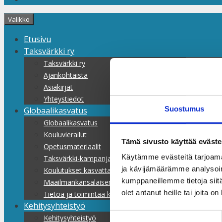
Valikko
Etusivu
Taksvärkki ry
Taksvärkki ry
Ajankohtaista
Asiakirjat
Yhteystiedot
Suostumus
Globaalikasvatus
Globaalikasvatus
Kouluvierailut
Tämä sivusto käyttää eväste
Opetusmateriaalit
Käytämme evästeitä tarjoama
Taksvärkki-kampanjat
ja kävijämäärämme analysoim
Koulutukset kasvattajille
kumppaneillemme tietoja siitä
Maailmankansalaisen koulu
olet antanut heille tai joita o
Tietoa ja toimintaa kaikille
Kehitysyhteistyö
Suostumuksen
Kehitysyhteistyö