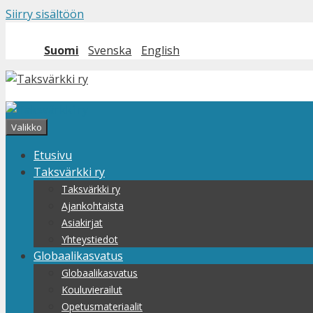
Siirry sisältöön
Suomi
Svenska
English
Valikko
Etusivu
Taksvärkki ry
Taksvärkki ry
Ajankohtaista
Asiakirjat
Yhteystiedot
Globaalikasvatus
Globaalikasvatus
Kouluvierailut
Opetusmateriaalit