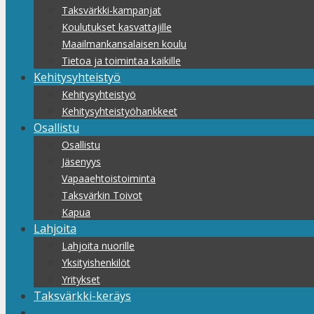
Taksvärkki-kampanjat
Koulutukset kasvattajille
Maailmankansalaisen koulu
Tietoa ja toimintaa kaikille
Kehitysyhteistyö
Kehitysyhteistyö
Kehitysyhteistyöhankkeet
Osallistu
Osallistu
Jäsenyys
Vapaaehtoistoiminta
Taksvärkin Toivot
Kapua
Lahjoita
Lahjoita nuorille
Yksityishenkilöt
Yritykset
Taksvärkki-keräys