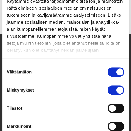
Käytämme evästeitä tarjoamamme sisällön ja mainosten
räätälöimiseen, sosiaalisen median ominaisuuksien
tukemiseen ja kävijämäärämme analysoimiseen. Lisäksi
jaamme sosiaalisen median, mainosalan ja analytiikka-
alan kumppaneillemme tietoja siitä, miten käytät
sivustoamme. Kumppanimme voivat yhdistää näitä
tietoja muihin tietoihin, joita olet antanut heille tai joita on
kerätty, kun olet käyttänyt heidän palvelujaan.
Suostumuksen
Välttämätön
valinta
Mieltymykset
Taksvärkki ry
Tilastot
Siltasaarenkatu 4, 7. krs,
Globaalikeskus
00530 Helsinki
Markkinointi