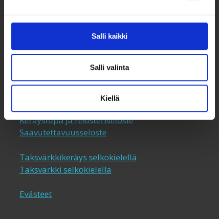
050 341 5507
taksvarkki@taksvarkki.fi
Salli kaikki
Taksvärkki-keräys
Salli valinta
Uutiskirje
Yhteystiedot
Lahjoita
Kiellä
Keräyslupa ja rekisteriseloste
Saavutettavuusseloste
Taksvärkkikeräys selkokielellä
Taksvärkki selkokielellä
Evästeet