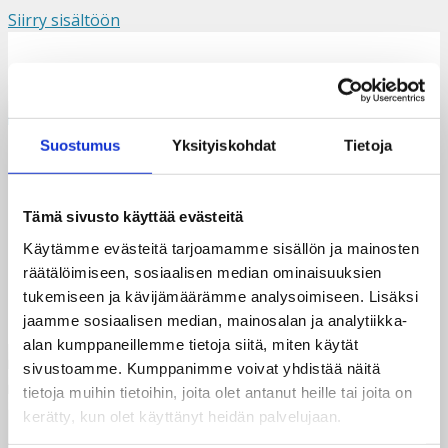
Siirry sisältöön
Suomi
Svenska
English
Valikko
Suostumus
Yksityiskohdat
Tietoja
IMG_9123
Tämä sivusto käyttää evästeitä
Käytämme evästeitä tarjoamamme sisällön ja mainosten
räätälöimiseen, sosiaalisen median ominaisuuksien
tukemiseen ja kävijämäärämme analysoimiseen. Lisäksi
jaamme sosiaalisen median, mainosalan ja analytiikka-
alan kumppaneillemme tietoja siitä, miten käytät
sivustoamme. Kumppanimme voivat yhdistää näitä
tietoja muihin tietoihin, joita olet antanut heille tai joita on
kerätty, kun olet käyttänyt heidän palvelujaan.