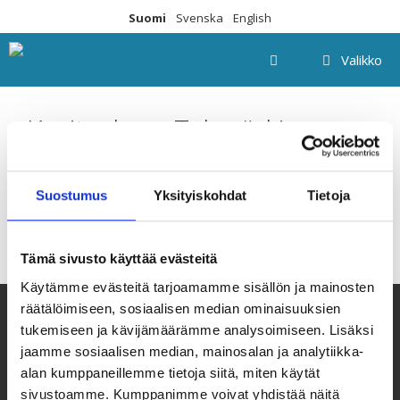
Siirry
Suomi
Svenska
English
sisältöön
Valikko
Kuvituskuva Taksvärkin
materiaaleista
Suostumus
Yksityiskohdat
Tietoja
Tämä sivusto käyttää evästeitä
Käytämme evästeitä tarjoamamme sisällön ja mainosten
räätälöimiseen, sosiaalisen median ominaisuuksien
tukemiseen ja kävijämäärämme analysoimiseen. Lisäksi
jaamme sosiaalisen median, mainosalan ja analytiikka-
alan kumppaneillemme tietoja siitä, miten käytät
sivustoamme. Kumppanimme voivat yhdistää näitä