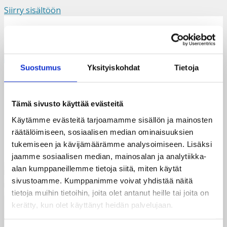
Siirry sisältöön
Suomi
Svenska
English
Valikko
Suostumus
Yksityiskohdat
Tietoja
Makena2
Tämä sivusto käyttää evästeitä
Käytämme evästeitä tarjoamamme sisällön ja mainosten
räätälöimiseen, sosiaalisen median ominaisuuksien
tukemiseen ja kävijämäärämme analysoimiseen. Lisäksi
jaamme sosiaalisen median, mainosalan ja analytiikka-
alan kumppaneillemme tietoja siitä, miten käytät
sivustoamme. Kumppanimme voivat yhdistää näitä
tietoja muihin tietoihin, joita olet antanut heille tai joita on
kerätty, kun olet käyttänyt heidän palvelujaan.
Taksvärkki ry