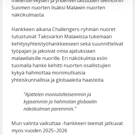
mielenterveyden ja yhdenvertaisuuden teemoihin
Suomen nuorten lisäksi Malawin nuorten
näkökulmasta.
Hankkeen aikana Challengers-ryhmän nuoret
tutustuivat Taksvärkin Malawissa tukemaan
kehitysyhteistyöhankkeeseen sekä suunnittelivat
työpajan ja jakoivat omia ajatuksiaan
malawilaisille nuorille. Eri näkökulmia esiin
tuomalla hanke kehitti nuorten osallistujien
kykyä hahmottaa monimutkaisia
yhteiskunnallisia ja globaaleita haasteita.
”Ajattelen moniulotteisemmin ja
kypsemmin ja hahmotan globaalin
näkökulman paremmin.”
Mun valinta vaikuttaa -hankkeen teemat jatkuvat
myös vuoden 2025–2026