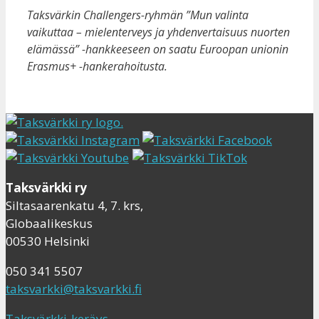
Taksvärkin Challengers-ryhmän ”Mun valinta
vaikuttaa – mielenterveys ja yhdenvertaisuus nuorten
elämässä” -hankkeeseen on saatu Euroopan unionin
Erasmus+ -hankerahoitusta.
Taksvärkki ry
Siltasaarenkatu 4, 7. krs,
Globaalikeskus
00530 Helsinki
050 341 5507
taksvarkki@taksvarkki.fi
Taksvärkki-keräys