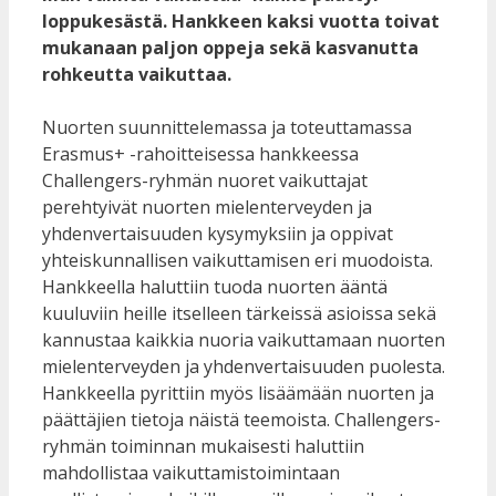
loppukesästä. Hankkeen kaksi vuotta toivat
mukanaan paljon oppeja sekä kasvanutta
rohkeutta vaikuttaa.
Nuorten suunnittelemassa ja toteuttamassa
Erasmus+ -rahoitteisessa hankkeessa
Challengers-ryhmän nuoret vaikuttajat
perehtyivät nuorten mielenterveyden ja
yhdenvertaisuuden kysymyksiin ja oppivat
yhteiskunnallisen vaikuttamisen eri muodoista.
Hankkeella haluttiin tuoda nuorten ääntä
kuuluviin heille itselleen tärkeissä asioissa sekä
kannustaa kaikkia nuoria vaikuttamaan nuorten
mielenterveyden ja yhdenvertaisuuden puolesta.
Hankkeella pyrittiin myös lisäämään nuorten ja
päättäjien tietoja näistä teemoista. Challengers-
ryhmän toiminnan mukaisesti haluttiin
mahdollistaa vaikuttamistoimintaan