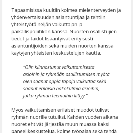
Tapaamisissa kuultiin kolmea mielenterveyden ja
yhdenvertaisuuden asiantuntijaa ja tehtiin
yhteistyötä neljän vaikuttajan ja
paikallispoliitikon kanssa. Nuorten osallistujien
tiedot ja taidot lisääntyivät erityisesti
asiantuntijoiden sekä muiden nuorten kanssa
käytyjen yhteisten keskustelujen kautta.
”Olin kiinnostunut vaikuttamisesta
asioihin ja ryhmään osallistumisen myötä
olen saanut oppia tapoja vaikuttaa sekä
saanut erilaisia näkökulmia asioihin,
jotka ryhmän teemoihin liittyy.”
Myös vaikuttamisen erilaiset muodot tulivat
ryhmän nuorille tutuiksi. Kahden vuoden aikana
nuoret ehtivät järjestää muun muassa kaksi
paneelikeskustelua, kolme työpajaa sekä tehdä