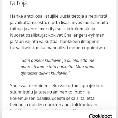
taitoja
Hanke antoi osallistujille uusia tietoja aihepiiristä
ja vaikuttamisesta, mutta lisäsi myös monia muita
taitoja ja antoi merkityksellisiä kokemuksia.
Nuoret osallistujat kokivat Challengers-ryhmän
ja Mun valinta vaikuttaa -hankkeen ilmapiirin
turvalliseksi, mikä mahdollisti monen oppimisen.
”Sain ääneni kuuluviin ja oli olo, että me
nuoret teimme tätä hanketta. Mun omat
ajatukset tulivat kuuluviin.”
Yhdessä tekeminen sekä vaikuttamisprojektien
suunnittelu ja toteuttaminen toi nuorille
kokemuksen osallisuudesta sekä siitä, että
heidän ja muiden nuorten ääni tuli kuuluviin
hankkeen eri toiminnoissa. Hankkeen aikana
ohjatut työpajat ja paneelikeskustelut olivat