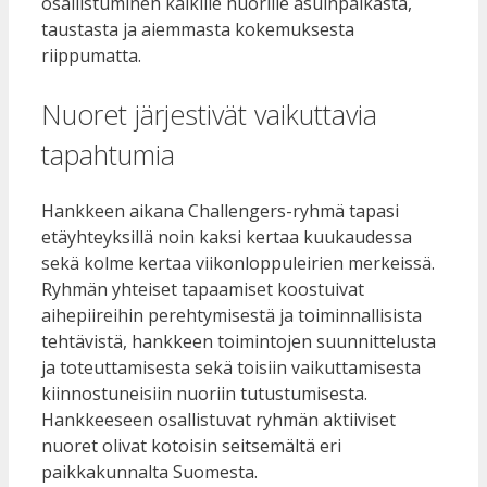
osallistuminen kaikille nuorille asuinpaikasta,
taustasta ja aiemmasta kokemuksesta
riippumatta.
Nuoret järjestivät vaikuttavia
tapahtumia
Hankkeen aikana Challengers-ryhmä tapasi
etäyhteyksillä noin kaksi kertaa kuukaudessa
sekä kolme kertaa viikonloppuleirien merkeissä.
Ryhmän yhteiset tapaamiset koostuivat
aihepiireihin perehtymisestä ja toiminnallisista
tehtävistä, hankkeen toimintojen suunnittelusta
ja toteuttamisesta sekä toisiin vaikuttamisesta
kiinnostuneisiin nuoriin tutustumisesta.
Hankkeeseen osallistuvat ryhmän aktiiviset
nuoret olivat kotoisin seitsemältä eri
paikkakunnalta Suomesta.