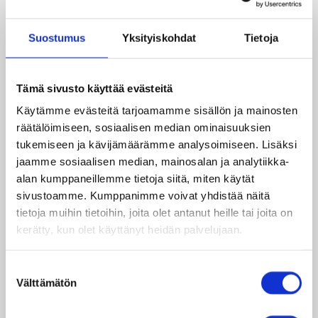
monelle nuorelle merkityksellisiä kokemuksia ja
mahdollisuuksia kehittää itseään astumalla
Suostumus
Yksityiskohdat
Tietoja
askeleen epämukavuusalueelle.
”Olen saanut rohkeutta oman mielipiteen
Tämä sivusto käyttää evästeitä
ilmaisuun.”
Käytämme evästeitä tarjoamamme sisällön ja mainosten
räätälöimiseen, sosiaalisen median ominaisuuksien
tukemiseen ja kävijämäärämme analysoimiseen. Lisäksi
jaamme sosiaalisen median, mainosalan ja analytiikka-
alan kumppaneillemme tietoja siitä, miten käytät
sivustoamme. Kumppanimme voivat yhdistää näitä
tietoja muihin tietoihin, joita olet antanut heille tai joita on
kerätty, kun olet käyttänyt heidän palvelujaan.
Suostumuksen
Tapahtumien kautta kehittyivät niin kieli-,
Välttämätön
valinta
keskustelu- ja esiintymistaidot kuin
organisointitaidotkin. Erityisesti nuoret