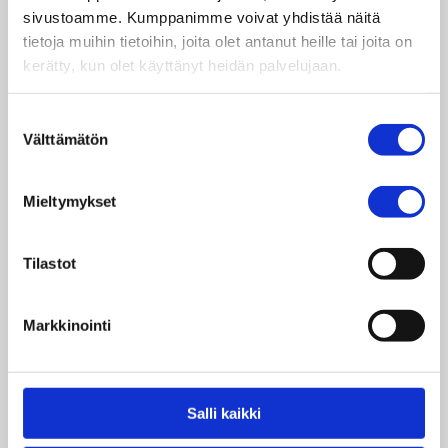
Kiinnostaako sinua työpaja tai koulutus
sivustoamme. Kumppanimme voivat yhdistää näitä
esimerkiksi nuorten näköisestä vaikuttamisesta
tietoja muihin tietoihin, joita olet antanut heille tai joita on
tai tulevaisuusajattelusta? Lue lisää
kerätty, kun olet käyttänyt heidän palvelujaan.
nettisivuiltamme
Globaalikasvatus-osiosta
ja
täytä tilauslomake tai ota yhteyttä
Suostumuksen
tilaus@taksvarkki.fi
!
Välttämätön
valinta
Mieltymykset
Tilastot
Markkinointi
Nuorisojärjestöt tekevät
korvaamatonta työtä
Salli kaikki
Nuori2025 tarjosi paljon kiinnostavaa,