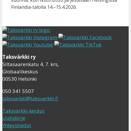
vuonna, kun Nuori2026 järjestetään Helsingissä
Finlandia-talolla 14.–15.4.2026.
Taksvärkki ry
Siltasaarenkatu 4, 7. krs,
Globaalikeskus
00530 Helsinki
050 341 5507
taksvarkki@taksvarkki.fi
Taksvärkki-keräys
Uutiskirje
Yhteystiedot