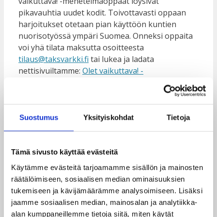
vaikuttava! -menetelmäoppaat löysivät
pikavauhtia uudet kodit. Toivottavasti oppaan
harjoitukset otetaan pian käyttöön kuntien
nuorisotyössä ympäri Suomea. Onneksi oppaita
voi yhä tilata maksutta osoitteesta
tilaus@taksvarkki.fi
tai lukea ja ladata
nettisivuiltamme:
Olet vaikuttava! -
menetelmäopas ja sen liitteet
.
Suostumus
Yksityiskohdat
Tietoja
Tämä sivusto käyttää evästeitä
Monille nuorisoalalla toimiville oli yllätys, että
Käytämme evästeitä tarjoamamme sisällön ja mainosten
Taksvärkiltä voi myös tilata maksuttomia
räätälöimiseen, sosiaalisen median ominaisuuksien
työpajoja nuorille sekä koulutuksia nuorten
tukemiseen ja kävijämäärämme analysoimiseen. Lisäksi
kanssa työskenteleville.
jaamme sosiaalisen median, mainosalan ja analytiikka-
alan kumppaneillemme tietoja siitä, miten käytät