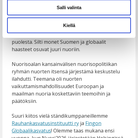
ajankohtaista ohjelmaa ja keskustelua.
Salli valinta
Nuorisoalalla tehdään paljon hyvää työtä
antaumuksella! Päättäjätkin tietävät tämän ja
Kiellä
arvostavat myös nuorisojärjestöjen yhteistyötä ja
yhtenäistä viestiä nuorten ja nuorisotyön
puolesta. Silti monet Suomen ja globaalit
haasteet osuvat juuri nuoriin.
Nuorisoalan kansainvälisen nuorisopolitiikan
ryhmän nuorten itsensä järjestämä keskustelu
ilahdutti. Teemana oli nuorten
vaikuttamismahdollisuudet Euroopan ja
maailman nuoria koskettaviin teemoihin ja
päätöksiin.
Suuri kiitos vielä ständikumppaneillemme
Rauhankasvatusinstituutti ry
ja
Fingon
Globaalikasvatus
! Olemme taas mukana ensi