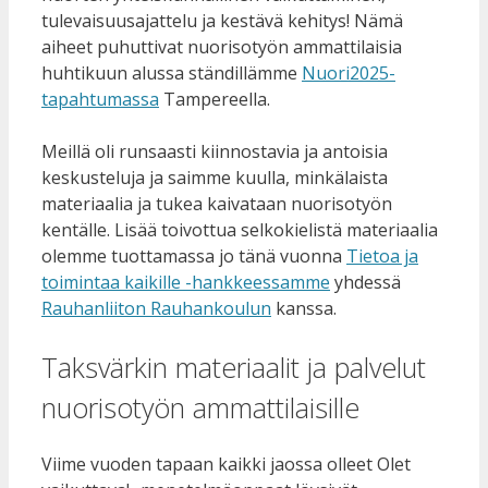
tulevaisuusajattelu ja kestävä kehitys! Nämä
aiheet puhuttivat nuorisotyön ammattilaisia
huhtikuun alussa ständillämme
Nuori2025-
tapahtumassa
Tampereella.
Meillä oli runsaasti kiinnostavia ja antoisia
keskusteluja ja saimme kuulla, minkälaista
materiaalia ja tukea kaivataan nuorisotyön
kentälle. Lisää toivottua selkokielistä materiaalia
olemme tuottamassa jo tänä vuonna
Tietoa ja
toimintaa kaikille -hankkeessamme
yhdessä
Rauhanliiton Rauhankoulun
kanssa.
Taksvärkin materiaalit ja palvelut
nuorisotyön ammattilaisille
Viime vuoden tapaan kaikki jaossa olleet Olet