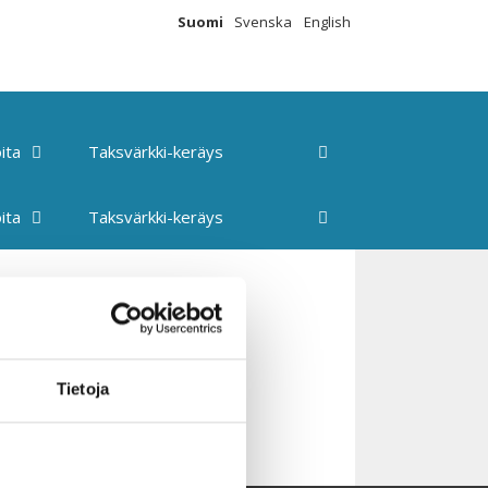
Suomi
Svenska
English
ita
Taksvärkki-keräys
ita
Taksvärkki-keräys
Tietoja