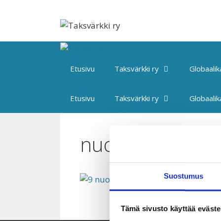
Siirry
sisältöön
Etusivu
Taksvärkki ry
Globaali
Etusivu
Taksvärkki ry
Globaali
nuorisoneuvos
Suostumus
Tämä sivusto käyttää eväste