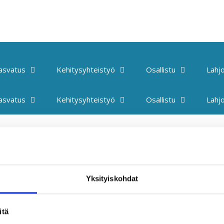
kasvatus
Kehitysyhteistyö
Osallistu
Lahjo
kasvatus
Kehitysyhteistyö
Osallistu
Lahjo
to_Kaoma7
Yksityiskohdat
itä