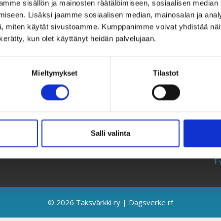
mme sisällön ja mainosten räätälöimiseen, sosiaalisen median
iseen. Lisäksi jaamme sosiaalisen median, mainosalan ja analy
Taksvärkki ry
T
, miten käytät sivustoamme. Kumppanimme voivat yhdistää näitä t
Siltasaarenkatu 4, 7. krs,
U
n kerätty, kun olet käyttänyt heidän palvelujaan.
Globaalikeskus
Y
00530 Helsinki
L
Mieltymykset
Tilastot
050 341 5507
K
taksvarkki@taksvarkki.fi
S
T
Salli valinta
T
E
© 2026 Taksvärkki ry | Dagsverke rf