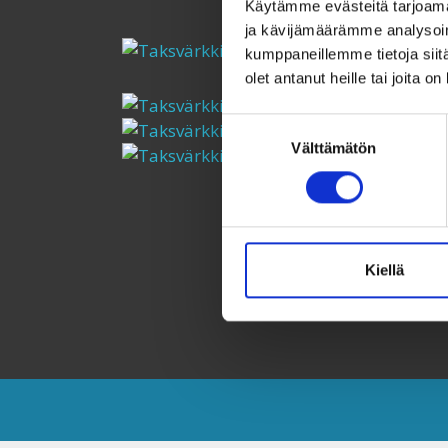
Käytämme evästeitä tarjoama
ja kävijämäärämme analysoim
kumppaneillemme tietoja siitä
olet antanut heille tai joita o
Suostumuksen
Välttämätön
valinta
Kiellä