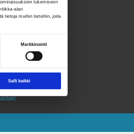
 ominaisuuksien tukemiseen
tiikka-alan
aksvärkki-keräys
ietoja muihin tietoihin, joita
utiskirje
hteystiedot
ahjoita
Markkinointi
eräyslupa ja rekisteriseloste
aavutettavuusseloste
aksvärkkikeräys selkokielellä
Salli kaikki
aksvärkki selkokielellä
västeet