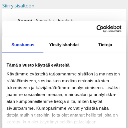
Siirry sisältöön
Suomi
Svenska
English
Valikko
Suostumus
Yksityiskohdat
Tietoja
Samson ja Lusakan
Tämä sivusto käyttää evästeitä
nuorisoneuvosto
Käytämme evästeitä tarjoamamme sisällön ja mainosten
räätälöimiseen, sosiaalisen median ominaisuuksien
tukemiseen ja kävijämäärämme analysoimiseen. Lisäksi
jaamme sosiaalisen median, mainosalan ja analytiikka-
alan kumppaneillemme tietoja siitä, miten käytät
sivustoamme. Kumppanimme voivat yhdistää näitä
tietoja muihin tietoihin, joita olet antanut heille tai joita on
kerätty, kun olet käyttänyt heidän palvelujaan.