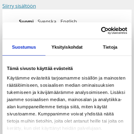
Siirry sisältöön
Suomi
Svenska
English
Valikko
Suostumus
Yksityiskohdat
Tietoja
MKK_tapaaminen_2024
Tämä sivusto käyttää evästeitä
Käytämme evästeitä tarjoamamme sisällön ja mainosten
räätälöimiseen, sosiaalisen median ominaisuuksien
tukemiseen ja kävijämäärämme analysoimiseen. Lisäksi
jaamme sosiaalisen median, mainosalan ja analytiikka-
alan kumppaneillemme tietoja siitä, miten käytät
sivustoamme. Kumppanimme voivat yhdistää näitä
tietoja muihin tietoihin, joita olet antanut heille tai joita on
kerätty, kun olet käyttänyt heidän palvelujaan.