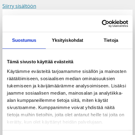
Siirry sisältöön
Suomi
Svenska
English
Valikko
Suostumus
Yksityiskohdat
Tietoja
20230505_112653
Tämä sivusto käyttää evästeitä
Käytämme evästeitä tarjoamamme sisällön ja mainosten
räätälöimiseen, sosiaalisen median ominaisuuksien
tukemiseen ja kävijämäärämme analysoimiseen. Lisäksi
jaamme sosiaalisen median, mainosalan ja analytiikka-
alan kumppaneillemme tietoja siitä, miten käytät
sivustoamme. Kumppanimme voivat yhdistää näitä
tietoja muihin tietoihin, joita olet antanut heille tai joita on
kerätty, kun olet käyttänyt heidän palvelujaan.
Taksvärkki ry