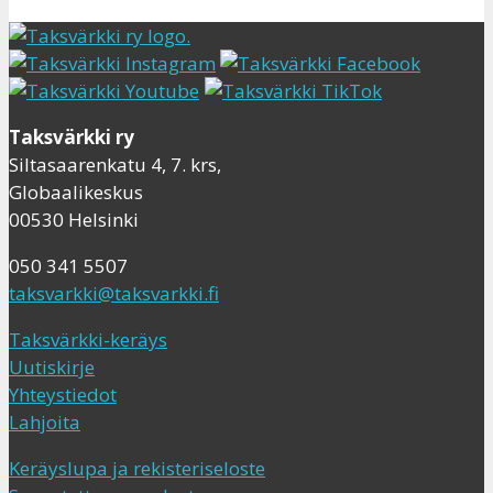
Taksvärkki ry
Siltasaarenkatu 4, 7. krs,
Globaalikeskus
00530 Helsinki
050 341 5507
taksvarkki@taksvarkki.fi
Taksvärkki-keräys
Uutiskirje
Yhteystiedot
Lahjoita
Keräyslupa ja rekisteriseloste