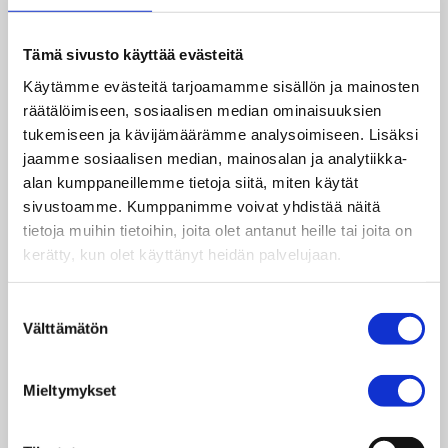
oikeuksia!
Tämä sivusto käyttää evästeitä
Mitä saat Taksvärkki ry:n
Käytämme evästeitä tarjoamamme sisällön ja mainosten
henkilöjäsenenä
räätälöimiseen, sosiaalisen median ominaisuuksien
tukemiseen ja kävijämäärämme analysoimiseen. Lisäksi
jaamme sosiaalisen median, mainosalan ja analytiikka-
Taksvärkin henkilöjäsenenä saat seuraavat edut:
alan kumppaneillemme tietoja siitä, miten käytät
sivustoamme. Kumppanimme voivat yhdistää näitä
Saat uutiskirjeen noin kerran kuussa.
tietoja muihin tietoihin, joita olet antanut heille tai joita on
Voit osallistua maksutta Taksvärkin
kerätty, kun olet käyttänyt heidän palvelujaan.
erilaisiin globaalikasvatuksen syventäviin
teemakoulutuksiin.
Saat Taksvärkin oranssin Reilun kaupan
Suostumuksen
Välttämätön
kangaskassin.
valinta
Saat kutsun Taksvärkki ry:n kevät- ja
syyskokouksiin.
Mieltymykset
Voit vaikuttaa Taksvärkin toimintaan.
Henkilöjäsenenä sinulla on äänioikeus