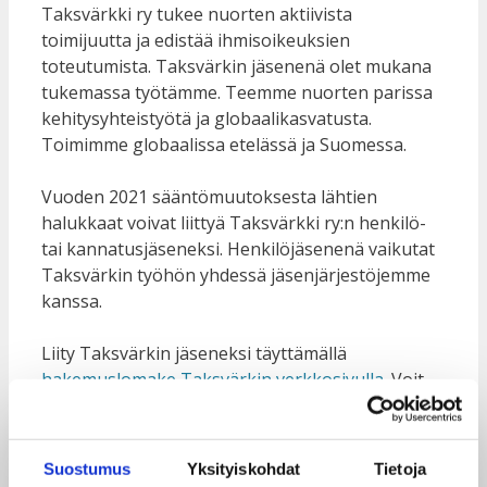
Taksvärkki ry tukee nuorten aktiivista
toimijuutta ja edistää ihmisoikeuksien
toteutumista. Taksvärkin jäsenenä olet mukana
tukemassa työtämme. Teemme nuorten parissa
kehitysyhteistyötä ja globaalikasvatusta.
Toimimme globaalissa etelässä ja Suomessa.
Vuoden 2021 sääntömuutoksesta lähtien
halukkaat voivat liittyä Taksvärkki ry:n henkilö-
tai kannatusjäseneksi. Henkilöjäsenenä vaikutat
Taksvärkin työhön yhdessä jäsenjärjestöjemme
kanssa.
Liity Taksvärkin jäseneksi täyttämällä
hakemuslomake Taksvärkin verkkosivulla
. Voit
maksaa jäsenmaksun heti verkkopankissa tai
tilata jäsenmaksulaskun sähköpostiisi.
Suostumus
Yksityiskohdat
Tietoja
Tervetuloa mukaan puolustamaan nuorten