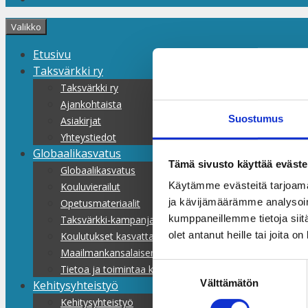
Valikko
Etusivu
Taksvärkki ry
Taksvärkki ry
Ajankohtaista
Suostumus
Asiakirjat
Yhteystiedot
Globaalikasvatus
Tämä sivusto käyttää eväste
Globaalikasvatus
Käytämme evästeitä tarjoama
Kouluvierailut
ja kävijämäärämme analysoim
Opetusmateriaalit
kumppaneillemme tietoja siitä
Taksvärkki-kampanjat
olet antanut heille tai joita o
Koulutukset kasvattajille
Maailmankansalaisen koulu
Suostumuksen
Tietoa ja toimintaa kaikille
Välttämätön
valinta
Kehitysyhteistyö
Kehitysyhteistyö