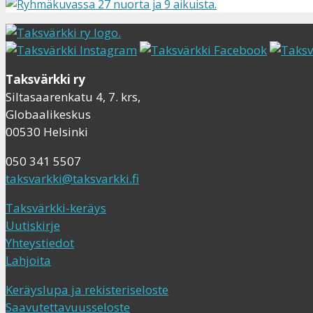
Taksvärkki ry
Siltasaarenkatu 4, 7. krs,
Globaalikeskus
00530 Helsinki
050 341 5507
taksvarkki@taksvarkki.fi
Taksvärkki-keräys
Uutiskirje
Yhteystiedot
Lahjoita
Keräyslupa ja rekisteriseloste
Saavutettavuusseloste