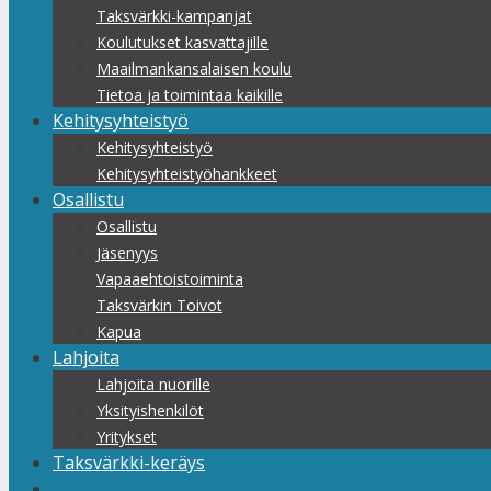
Taksvärkki-kampanjat
Koulutukset kasvattajille
Maailmankansalaisen koulu
Tietoa ja toimintaa kaikille
Kehitysyhteistyö
Kehitysyhteistyö
Kehitysyhteistyöhankkeet
Osallistu
Osallistu
Jäsenyys
Vapaaehtoistoiminta
Taksvärkin Toivot
Kapua
Lahjoita
Lahjoita nuorille
Yksityishenkilöt
Yritykset
Taksvärkki-keräys