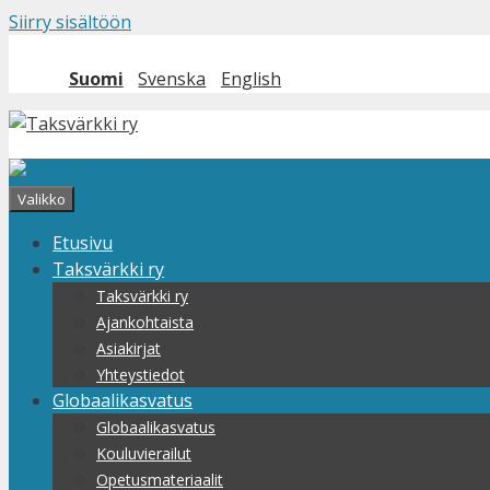
Siirry sisältöön
Suomi
Svenska
English
Valikko
Etusivu
Taksvärkki ry
Taksvärkki ry
Ajankohtaista
Asiakirjat
Yhteystiedot
Globaalikasvatus
Globaalikasvatus
Kouluvierailut
Opetusmateriaalit