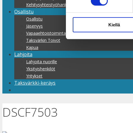
Kehitysyhteistyöhankkeet
Osallistu
Osallistu
Kiellä
Jäsenyys
Vapaaehtoistoiminta
Taksvärkin Toivot
Kapua
Lahjoita
Lahjoita nuorille
Yksityishenkilöt
Yritykset
Taksvärkki-keräys
DSCF7503