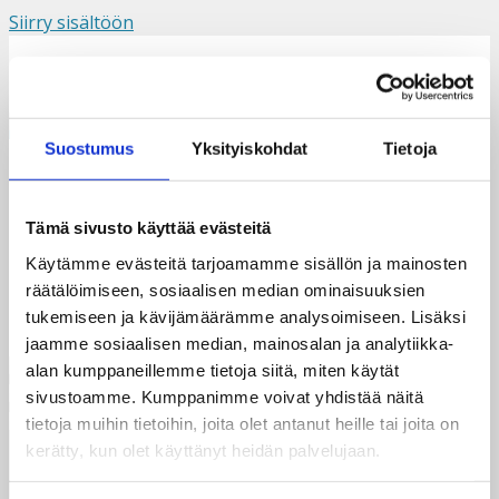
Siirry sisältöön
Suomi
Svenska
English
Valikko
Suostumus
Yksityiskohdat
Tietoja
Samsonbanneri2.2
Tämä sivusto käyttää evästeitä
Käytämme evästeitä tarjoamamme sisällön ja mainosten
räätälöimiseen, sosiaalisen median ominaisuuksien
tukemiseen ja kävijämäärämme analysoimiseen. Lisäksi
jaamme sosiaalisen median, mainosalan ja analytiikka-
alan kumppaneillemme tietoja siitä, miten käytät
sivustoamme. Kumppanimme voivat yhdistää näitä
tietoja muihin tietoihin, joita olet antanut heille tai joita on
kerätty, kun olet käyttänyt heidän palvelujaan.
Taksvärkki ry