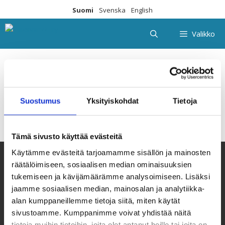
Siirry
Suomi
Svenska
English
sisältöön
Valikko
Malacato_diblomi1
Suostumus
Yksityiskohdat
Tietoja
Tämä sivusto käyttää evästeitä
Käytämme evästeitä tarjoamamme sisällön ja mainosten
räätälöimiseen, sosiaalisen median ominaisuuksien
tukemiseen ja kävijämäärämme analysoimiseen. Lisäksi
jaamme sosiaalisen median, mainosalan ja analytiikka-
alan kumppaneillemme tietoja siitä, miten käytät
sivustoamme. Kumppanimme voivat yhdistää näitä
tietoja muihin tietoihin, joita olet antanut heille tai joita on