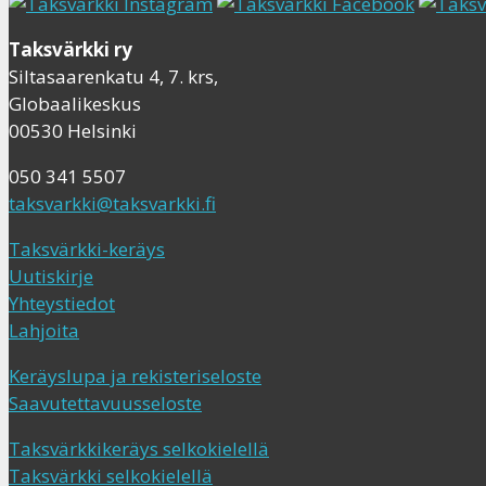
Taksvärkki ry
Siltasaarenkatu 4, 7. krs,
Globaalikeskus
00530 Helsinki
050 341 5507
taksvarkki@taksvarkki.fi
Taksvärkki-keräys
Uutiskirje
Yhteystiedot
Lahjoita
Keräyslupa ja rekisteriseloste
Saavutettavuusseloste
Taksvärkkikeräys selkokielellä
Taksvärkki selkokielellä