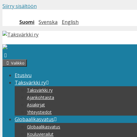
Siirry sisältöön
Suomi
Svenska
English
Valikko
Etusivu
Taksvärkki ry
Taksvärkki ry
Ajankohtaista
Asiakirjat
Yhteystiedot
Globaalikasvatus
Globaalikasvatus
Kouluvierailut