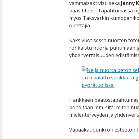
vammaisaktivisti sekä
Jenny 
pääsihteeri. Tapahtumassa my
myös Taksvärkin kumppanikoul
opettajia.
Kaksivuotisessa nuorten tot
rohkaistu nuoria puhumaan j
yhdenvertaisuuden edistämise
Hankkeen päätöstapahtumassa 
pohditaan mm. sitä, miten nuo
mielenterveyden ja yhdenvert
Vapaakaupunki on esteetön t