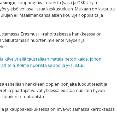
Kasongo
, kaupunginvaltuutettu (vas.) ja OSKU ry:n
ös yleisö voi osallistua keskusteluun. Mukaan on kutsuttu
ujen eli Maailmankansalaisen koulujen oppilaita ja
euttamassa Erasmus+ -rahoitteisessa hankkeessa on
a vaikuttamaan nuorten mielenterveyden ja
ksi.
esitellään hankkeen oppien pohjalta luodut teesit ja
ret ja päättäjät voivat yhdessä edistää nuorten hyvän
aisuuden toteutumista.
ila ja kauppakeskuksessa on inva-wc samassa kerroksessa.