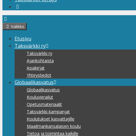
Valikko
Etusivu
Taksvärkki ry
Taksvärkki ry
Ajankohtaista
Asiakirjat
Yhteystiedot
Globaalikasvatus
Globaalikasvatus
Kouluvierailut
Opetusmateriaalit
Taksvärkki-kampanjat
Koulutukset kasvattajille
Maailmankansalaisen koulu
Tietoa ja toimintaa kaikille