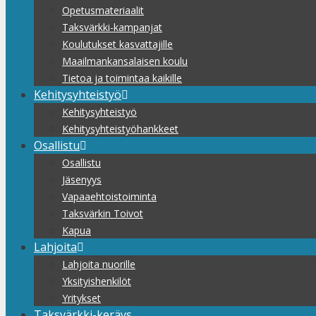
Opetusmateriaalit
Taksvärkki-kampanjat
Koulutukset kasvattajille
Maailmankansalaisen koulu
Tietoa ja toimintaa kaikille
Kehitysyhteistyö
Kehitysyhteistyö
Kehitysyhteistyöhankkeet
Osallistu
Osallistu
Jäsenyys
Vapaaehtoistoiminta
Taksvärkin Toivot
Kapua
Lahjoita
Lahjoita nuorille
Yksityishenkilöt
Yritykset
Taksvärkki-keräys