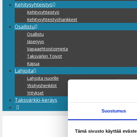
Kehitysyhteistyö
Kehitysyhteistyö
Kehitysyhteistyöhankkeet
Osallistu
Osallistu
Jäsenyys
Vapaaehtoistoiminta
Taksvärkin Toivot
Kapua
Lahjoita
Lahjoita nuorille
Yksityishenkilöt
Yritykset
Taksvärkki-keräys
Suostumus
Tämä sivusto käyttää eväste