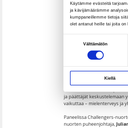
Käytämme evästeitä tarjoama
Mun valinta 
ja kävijämäärämme analysoim
kumppaneillemme tietoja siitä
paneelikesk
olet antanut heille tai joita o
Suostumuksen
Välttämätön
valinta
17.4.2025
10.4.2025
Tervetuloa Kalasataman
Vapa
vaikuttamisryhmän järjestäm
ohjelmassa keskustelua nuort
Kiellä
Mun valinta vaikuttaa -paneel
ja päättäjät keskustelemaan 
vaikuttaa – mielenterveys ja
Paneelissa Challengers-nuor
nuorten puheenjohtaja,
Juli