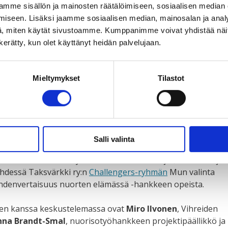
mme sisällön ja mainosten räätälöimiseen, sosiaalisen median
vaikuttaa -
iseen. Lisäksi jaamme sosiaalisen median, mainosalan ja analy
, miten käytät sivustoamme. Kumppanimme voivat yhdistää näitä t
ustelu
n kerätty, kun olet käyttänyt heidän palvelujaan.
Mieltymykset
Tilastot
akaupunkiin
25.4.2025 klo 13–14.15 Challengers nuorten
ään tapahtumaan! Helsingissä kauppakeskus Redissä on
en mielenterveydestä ja yhdenvertaisuudesta.
Salli valinta
ikeskustelu kokoaa yhteen nuoret vaikuttajat, asiantuntijat
yhdessä Taksvärkki ry:n
Challengers-ryhmän
Mun valinta
 yhdenvertaisuus nuorten elämässä -hankkeen opeista.
ten kanssa keskustelemassa ovat
Miro Ilvonen
, Vihreiden
anna Brandt-Smal
, nuorisotyöhankkeen projektipäällikkö ja