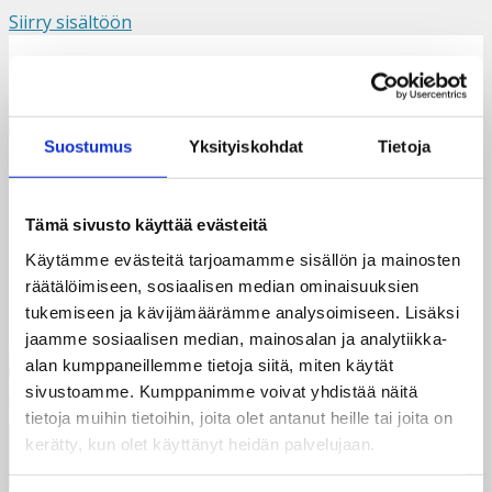
Siirry sisältöön
Suomi
Svenska
English
Valikko
Suostumus
Yksityiskohdat
Tietoja
Vilma-43
Tämä sivusto käyttää evästeitä
Käytämme evästeitä tarjoamamme sisällön ja mainosten
räätälöimiseen, sosiaalisen median ominaisuuksien
tukemiseen ja kävijämäärämme analysoimiseen. Lisäksi
jaamme sosiaalisen median, mainosalan ja analytiikka-
alan kumppaneillemme tietoja siitä, miten käytät
sivustoamme. Kumppanimme voivat yhdistää näitä
tietoja muihin tietoihin, joita olet antanut heille tai joita on
kerätty, kun olet käyttänyt heidän palvelujaan.
Taksvärkki ry