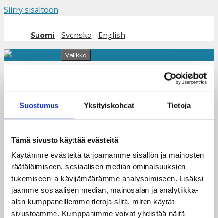
Siirry sisältöön
Suomi
Svenska
English
Valikko
Nuortenryhmän
Suostumus
Yksityiskohdat
Tietoja
teatteriesitys
Tämä sivusto käyttää evästeitä
Käytämme evästeitä tarjoamamme sisällön ja mainosten
räätälöimiseen, sosiaalisen median ominaisuuksien
tukemiseen ja kävijämäärämme analysoimiseen. Lisäksi
jaamme sosiaalisen median, mainosalan ja analytiikka-
alan kumppaneillemme tietoja siitä, miten käytät
sivustoamme. Kumppanimme voivat yhdistää näitä