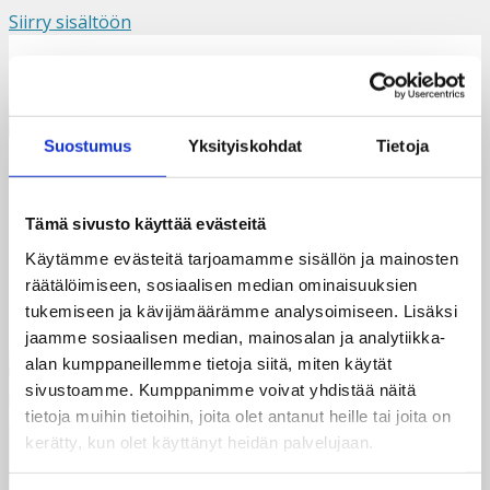
Siirry sisältöön
Suomi
Svenska
English
Valikko
Suostumus
Yksityiskohdat
Tietoja
SydämetVaaka
Tämä sivusto käyttää evästeitä
Käytämme evästeitä tarjoamamme sisällön ja mainosten
räätälöimiseen, sosiaalisen median ominaisuuksien
tukemiseen ja kävijämäärämme analysoimiseen. Lisäksi
jaamme sosiaalisen median, mainosalan ja analytiikka-
alan kumppaneillemme tietoja siitä, miten käytät
sivustoamme. Kumppanimme voivat yhdistää näitä
tietoja muihin tietoihin, joita olet antanut heille tai joita on
kerätty, kun olet käyttänyt heidän palvelujaan.
Taksvärkki ry