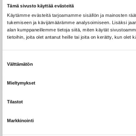
Tämä sivusto käyttää evästeitä
Käytämme evästeitä tarjoamamme sisällön ja mainosten räät
tukemiseen ja kävijämäärämme analysoimiseen. Lisäksi jaam
Taksvärkki ry
alan kumppaneillemme tietoja siitä, miten käytät sivustoam
Dagsverke rf
tietoihin, joita olet antanut heille tai joita on kerätty, kun ole
Siltasaarenkatu 4, 7.krs
Globaalikeskus
00530 Helsinki
Suostumuksen
Välttämätön
valinta
+358 50 341 5507
ilmoittautuminen@taksvarkki.fi
Mieltymykset
Ilmoittaudu Taksvärkkiin
Taksvärkki-keräys selkokielellä
Tilaa uutiskirje
Tilastot
Rekisteriseloste
Saavutettavuusseloste
Markkinointi
Evästeet