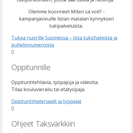
Olemme koonneet Miten sä voit? -
kampanjasivuille
listan matalan kynnyksen
tukipalveluista
.
Tukea nuorille Suomessa – lista tukichateista ja
puhelinnumeroista
Oppitunnille
Oppituntitehtäviä, työpajoja ja videoita.
Tilaa kouluvierailu tai etätyöpaja.
Oppituntimateriaalit ja työpajat
Ohjeet Taksvärkkiin