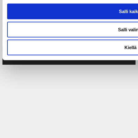
Poliisihallituksen rahankeräyslupa:
Salli kaik
RA/2021/1029
Ahvenanmaan keräyslupa:
ÅLR 2025/3166
Salli vali
Kiellä
© 2026
Taksvärkki ry
|
Dagsverke rf