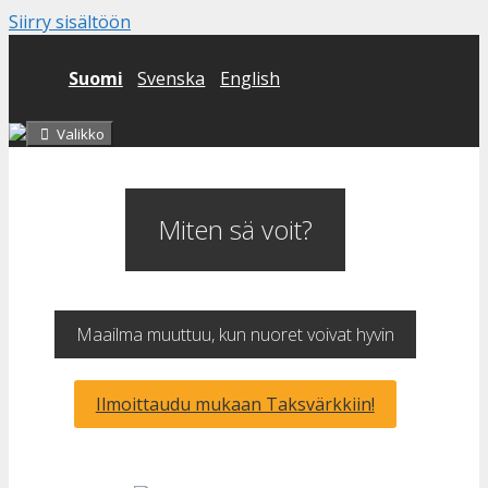
Siirry sisältöön
Suomi
Svenska
English
Valikko
Miten sä voit?
Maailma muuttuu, kun nuoret voivat hyvin
Ilmoittaudu mukaan Taksvärkkiin!