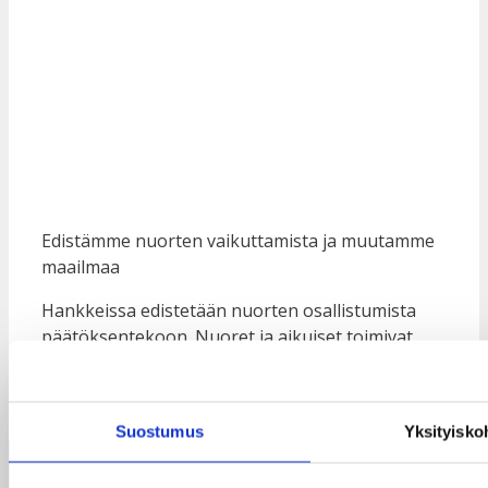
Edistämme nuorten vaikuttamista ja muutamme
maailmaa
Hankkeissa edistetään nuorten osallistumista
päätöksentekoon. Nuoret ja aikuiset toimivat
yhdessä nuorten oikeuksien toteutumiseksi.
Suostumus
Yksityisko