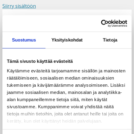
Siirry sisältöön
Suomi
Svenska
English
Valikko
Suostumus
Yksityiskohdat
Tietoja
kesätyöntekijät
Tämä sivusto käyttää evästeitä
Käytämme evästeitä tarjoamamme sisällön ja mainosten
räätälöimiseen, sosiaalisen median ominaisuuksien
tukemiseen ja kävijämäärämme analysoimiseen. Lisäksi
jaamme sosiaalisen median, mainosalan ja analytiikka-
alan kumppaneillemme tietoja siitä, miten käytät
sivustoamme. Kumppanimme voivat yhdistää näitä
tietoja muihin tietoihin, joita olet antanut heille tai joita on
kerätty, kun olet käyttänyt heidän palvelujaan.
Taksvärkki ry