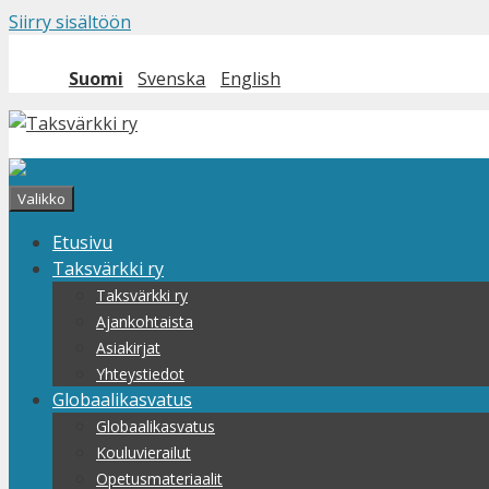
Siirry sisältöön
Suomi
Svenska
English
Valikko
Etusivu
Taksvärkki ry
Taksvärkki ry
Ajankohtaista
Asiakirjat
Yhteystiedot
Globaalikasvatus
Globaalikasvatus
Kouluvierailut
Opetusmateriaalit