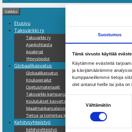
Valikko
Etusivu
Taksvärkki ry
Suostumus
Taksvärkki ry
Ajankohtaista
Asiakirjat
Tämä sivusto käyttää eväste
Yhteystiedot
Käytämme evästeitä tarjoama
Globaalikasvatus
ja kävijämäärämme analysoim
Globaalikasvatus
kumppaneillemme tietoja siitä
Kouluvierailut
olet antanut heille tai joita o
Opetusmateriaalit
Taksvärkki-kampanjat
Suostumuksen
Koulutukset kasvattajille
Välttämätön
valinta
Maailmankansalaisen koulu
Tietoa ja toimintaa kaikille
Kehitysyhteistyö
Kehitysyhteistyö