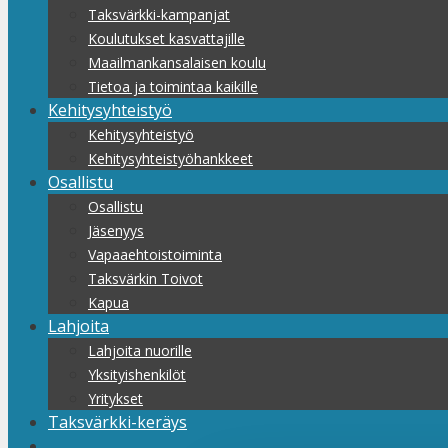
Taksvärkki-kampanjat
Koulutukset kasvattajille
Maailmankansalaisen koulu
Tietoa ja toimintaa kaikille
Kehitysyhteistyö
Kehitysyhteistyö
Kehitysyhteistyöhankkeet
Osallistu
Osallistu
Jäsenyys
Vapaaehtoistoiminta
Taksvärkin Toivot
Kapua
Lahjoita
Lahjoita nuorille
Yksityishenkilöt
Yritykset
Taksvärkki-keräys