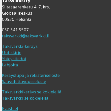
Taksvärkki ry
Siltasaarenkatu 4, 7. krs,
Globaalikeskus
00530 Helsinki
050 341 5507
taksvarkki@taksvarkki.fi
Taksvärkki-keräys
Uutiskirje
Yhteystiedot
Lahjoita
Keräyslupa ja rekisteriseloste
Saavutettavuusseloste
Taksvärkkikeräys selkokielellä
Taksvärkki selkokielellä
Evästeet