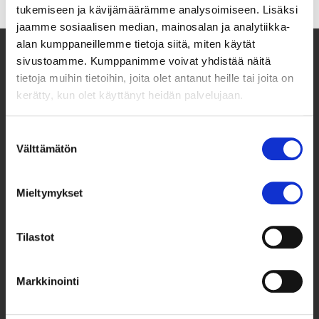
tukemiseen ja kävijämäärämme analysoimiseen. Lisäksi
jaamme sosiaalisen median, mainosalan ja analytiikka-
alan kumppaneillemme tietoja siitä, miten käytät
sivustoamme. Kumppanimme voivat yhdistää näitä
tietoja muihin tietoihin, joita olet antanut heille tai joita on
kerätty, kun olet käyttänyt heidän palvelujaan.
Suostumuksen
Välttämätön
valinta
Mieltymykset
Taksvärkki ry
Siltasaarenkatu 4, 7. krs,
Globaalikeskus
Tilastot
00530 Helsinki
Markkinointi
050 341 5507
taksvarkki@taksvarkki.fi