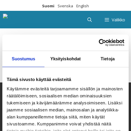
Siirry
Suomi
Svenska
English
sisältöön
Valikko
aluekoord_2025
Suostumus
Yksityiskohdat
Tietoja
Tämä sivusto käyttää evästeitä
Käytämme evästeitä tarjoamamme sisällön ja mainosten
räätälöimiseen, sosiaalisen median ominaisuuksien
tukemiseen ja kävijämäärämme analysoimiseen. Lisäksi
jaamme sosiaalisen median, mainosalan ja analytiikka-
alan kumppaneillemme tietoja siitä, miten käytät
sivustoamme. Kumppanimme voivat yhdistää näitä
tietoja muihin tietoihin, joita olet antanut heille tai joita on