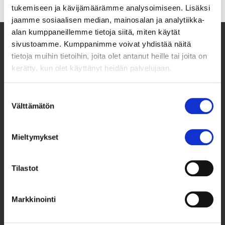
tukemiseen ja kävijämäärämme analysoimiseen. Lisäksi
jaamme sosiaalisen median, mainosalan ja analytiikka-
alan kumppaneillemme tietoja siitä, miten käytät
sivustoamme. Kumppanimme voivat yhdistää näitä
tietoja muihin tietoihin, joita olet antanut heille tai joita on
kerätty, kun olet käyttänyt heidän palvelujaan.
Suostumuksen
Välttämätön
valinta
Mieltymykset
Taksvärkki ry
Siltasaarenkatu 4, 7. krs,
Globaalikeskus
Tilastot
00530 Helsinki
Markkinointi
050 341 5507
taksvarkki@taksvarkki.fi