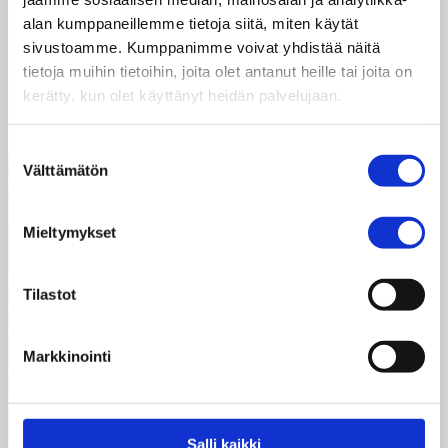
Redes Juveniles 10 vuotta myöhemmin -videoilla
entiset nuorisoaktiivit muistelevat toimintaansa
alan kumppaneillemme tietoja siitä, miten käytät
…
sivustoamme. Kumppanimme voivat yhdistää näitä
tietoja muihin tietoihin, joita olet antanut heille tai joita on
Lue lisää
kerätty, kun olet käyttänyt heidän palvelujaan.
Suostumuksen
Välttämätön
valinta
Mieltymykset
Taksvärkki ry
Siltasaarenkatu 4, 7. krs,
Tilastot
Globaalikeskus
00530 Helsinki
Markkinointi
050 341 5507
taksvarkki@taksvarkki.fi
Taksvärkki-keräys
Salli kaikki