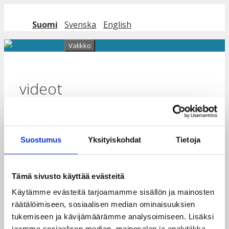
Siirry
sisältöön
Suomi
Svenska
English
Valikko
videot
“Elämäni kääntyi 180 asteella” –
Redes Juveniles 10 vuotta
Suostumus
Yksityiskohdat
Tietoja
myöhemmin
Tämä sivusto käyttää evästeitä
17.4.2023
17.4.2023
Käytämme evästeitä tarjoamamme sisällön ja mainosten
räätälöimiseen, sosiaalisen median ominaisuuksien
tukemiseen ja kävijämäärämme analysoimiseen. Lisäksi
jaamme sosiaalisen median, mainosalan ja analytiikka-