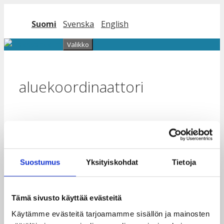
Siirry
sisältöön
Suomi
Svenska
English
Valikko
aluekoordinaattori
Työni aluekoordinaattorina:
globaalikasvatusta ja uuden
oppimista huippuporukassa!
Suostumus
Yksityiskohdat
Tietoja
20.4.2022
Tämä sivusto käyttää evästeitä
Käytämme evästeitä tarjoamamme sisällön ja mainosten