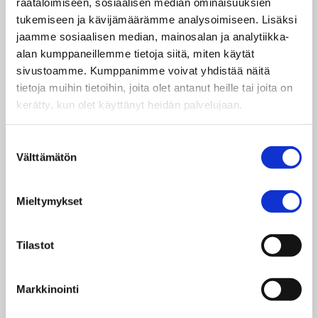
räätälöimiseen, sosiaalisen median ominaisuuksien
Aloitin Taksvärkillä vapaaehtoisena
tukemiseen ja kävijämäärämme analysoimiseen. Lisäksi
globaalikasvatuksen kouluttajana syksyllä 2018
jaamme sosiaalisen median, mainosalan ja analytiikka-
ja seurattuani aluekoordinaattoreiden …
alan kumppaneillemme tietoja siitä, miten käytät
sivustoamme. Kumppanimme voivat yhdistää näitä
Lue lisää
tietoja muihin tietoihin, joita olet antanut heille tai joita on
kerätty, kun olet käyttänyt heidän palvelujaan.
Suostumuksen
Välttämätön
valinta
Mieltymykset
Taksvärkki ry
Tilastot
Siltasaarenkatu 4, 7. krs,
Globaalikeskus
Markkinointi
00530 Helsinki