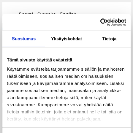
Siirry
sisältöön
Suomi
Svenska
English
Valikko
Suostumus
Yksityiskohdat
Tietoja
Malawi_linkki
Tämä sivusto käyttää evästeitä
Käytämme evästeitä tarjoamamme sisällön ja mainosten
räätälöimiseen, sosiaalisen median ominaisuuksien
tukemiseen ja kävijämäärämme analysoimiseen. Lisäksi
jaamme sosiaalisen median, mainosalan ja analytiikka-
alan kumppaneillemme tietoja siitä, miten käytät
sivustoamme. Kumppanimme voivat yhdistää näitä
tietoja muihin tietoihin, joita olet antanut heille tai joita on
Taksvärkki ry
kerätty, kun olet käyttänyt heidän palvelujaan.
Siltasaarenkatu 4, 7. krs,