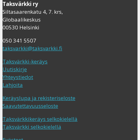
Taksvärkki ry
Siltasaarenkatu 4, 7. krs,
Globaalikeskus
00530 Helsinki
050 341 5507
taksvarkki@taksvarkki.fi
Taksvärkki-keräys
Uutiskirje
Yhteystiedot
Lahjoita
Keräyslupa ja rekisteriseloste
Saavutettavuusseloste
Taksvärkkikeräys selkokielellä
Taksvärkki selkokielellä
Evästeet