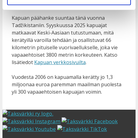
iloitsee tiimin jäsen
Manta Tolvanen
.
Kapuan päähanke suuntaa tänä vuonna
Tadžikistaniin. Syyskuussa 2025 kapuajat
matkaavat Keski-Aasiaan tutustumaan, mitä
kerätyillä varoilla tehdään ja osallistuvat 66
kilometrin pituiselle vuorivaellukselle, joka vie
vapaaehtoiset 3800 metrin korkeuteen. Katso
lisätiedot
Kapuan verkkosivuilta
.
Vuodesta 2006 on kapuamalla kerätty jo 1,3
miljoonaa euroa paremman maailman puolesta
yli 300 vapaaehtoisen kapuajan voimin.