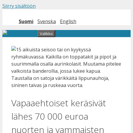
Siirry sisältöön
Suomi
Svenska
English
Valikko
Vapaaehtoiset keräsivät
lähes 70 000 euroa
nuorten ja vammaisten