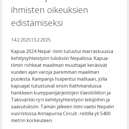
ihmisten oikeuksien
edistämiseksi
14.2.2025
13.2.2025
Kapua 2024 Nepal -tiimi tutustui marraskuussa
kehitysyhteistyön tuloksiin Nepalissa. Kapua-
tiimin rohkeat maailman muuttajat keräsivät
vuoden ajan varoja paremman maailman
puolesta. Kampanja huipentui matkaan, jolla
kapuajat tutustuivat ensin Kathmandussa
hankkeen kumppanijärjestöjen Väestöliiton ja
Taksvärkki ry:n kehitysyhteistyön tekijöihin ja
saavutuksiin. Tämän jälkeen tiimi vaelsi Nepalin
vuoristossa Annapurna Circuit -reitillä yli 5400
metrin korkeuteen.