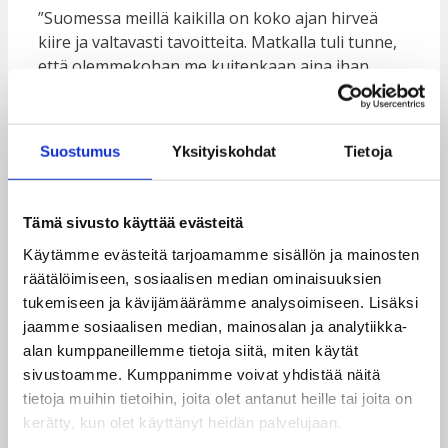
”Suomessa meillä kaikilla on koko ajan hirveä
kiire ja valtavasti tavoitteita. Matkalla tuli tunne,
että olemmekohan me kuitenkaan aina ihan
oikeiden asioiden perässä. Löytyykö onnellisuus
niistä asioista, joita tavoittelemme?”, pohtivat
kapuajat
Ari Ruissalo
ja
Janne Koskinen
.
Suostumus
Yksityiskohdat
Tietoja
”Matkalta jäi mieleen myös se, miten sovussa eri
kulttuurit Nepalissa elävät. Toisten ihmisten ja
eläinten kunnioittaminen on asia, jonka
Tämä sivusto käyttää evästeitä
haluaisimme kopioida tänne meille.”
Käytämme evästeitä tarjoamamme sisällön ja mainosten
räätälöimiseen, sosiaalisen median ominaisuuksien
Kapuajat keräsivät vuoden aikana yhteensä 68
tukemiseen ja kävijämäärämme analysoimiseen. Lisäksi
934 euroa. Kerätyillä varoilla saadaan paljon
jaamme sosiaalisen median, mainosalan ja analytiikka-
aikaan.
Kynnys ry
ja
Väestöliitto
vahvistavat
alan kumppaneillemme tietoja siitä, miten käytät
vammaisten ihmisten seksuaalioikeusosaamista.
sivustoamme. Kumppanimme voivat yhdistää näitä
Järjestöjen hankkeissa myös terveydenhuollon
tietoja muihin tietoihin, joita olet antanut heille tai joita on
henkilökunnan osaaminen vammaisasioissa
kerätty, kun olet käyttänyt heidän palvelujaan.
kasvaa.
Taksvärkki ry:n kehitysyhteistyöllä