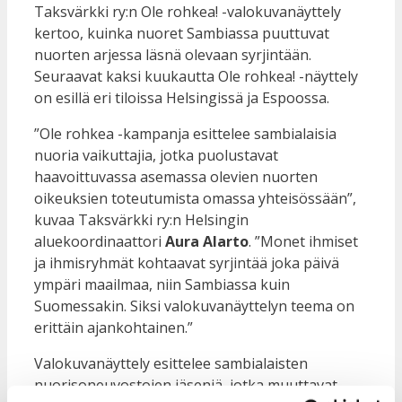
Taksvärkki ry:n Ole rohkea! -valokuvanäyttely
kertoo, kuinka nuoret Sambiassa puuttuvat
nuorten arjessa läsnä olevaan syrjintään.
Seuraavat kaksi kuukautta Ole rohkea! -näyttely
on esillä eri tiloissa Helsingissä ja Espoossa.
”Ole rohkea -kampanja esittelee sambialaisia
nuoria vaikuttajia, jotka puolustavat
haavoittuvassa asemassa olevien nuorten
oikeuksien toteutumista omassa yhteisössään”,
kuvaa Taksvärkki ry:n Helsingin
aluekoordinaattori
Aura Alarto
. ”Monet ihmiset
ja ihmisryhmät kohtaavat syrjintää joka päivä
ympäri maailmaa, niin Sambiassa kuin
Suomessakin. Siksi valokuvanäyttelyn teema on
erittäin ajankohtainen.”
Valokuvanäyttely esittelee sambialaisten
nuorisoneuvostojen jäseniä, jotka muuttavat