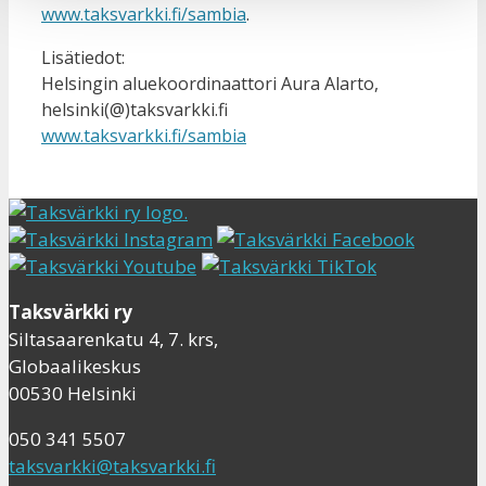
www.taksvarkki.fi/sambia
.
Lisätiedot:
Helsingin aluekoordinaattori Aura Alarto,
helsinki(@)taksvarkki.fi
www.taksvarkki.fi/sambia
Taksvärkki ry
Siltasaarenkatu 4, 7. krs,
Globaalikeskus
00530 Helsinki
050 341 5507
taksvarkki@taksvarkki.fi