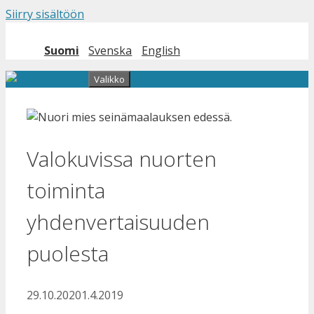
Siirry sisältöön
Suomi
Svenska
English
Valikko
Valokuvissa nuorten
toiminta
yhdenvertaisuuden
puolesta
29.10.2020
1.4.2019