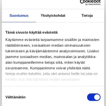
asenteita yhteisöissään käsittelemällä nuoriin
vaikuttavia ongelmia kuten sukupuoleen ja
taustaan perustuva syrjintä, teiniraskaudet ja
Suostumus
Yksityiskohdat
Tietoja
koulunkäynnin esteet.
“Jos joku kohtaa väkivaltaa tai häirintää
Tämä sivusto käyttää evästeitä
sukupuolensa perusteella eikä tiedä mitä tehdä,
me autamme. Kerromme mitä tehdä ja mistä saa
Käytämme evästeitä tarjoamamme sisällön ja mainosten
apua”, kertoo valokuvanäyttelyssä esiintyvä
räätälöimiseen, sosiaalisen median ominaisuuksien
Isaac
, 18, esimerkin nuorisoneuvoston jäsenten
tukemiseen ja kävijämäärämme analysoimiseen. Lisäksi
työstä.
jaamme sosiaalisen median, mainosalan ja analytiikka-
alan kumppaneillemme tietoja siitä, miten käytät
Näyttely antaa äänen sambialaisille nuorille
sivustoamme. Kumppanimme voivat yhdistää näitä
heidän kertoessaan arjestaan ja haaveistaan.
tietoja muihin tietoihin, joita olet antanut heille tai joita on
”Heidän vaikuttamistyönsä innostaa myös
kerätty, kun olet käyttänyt heidän palvelujaan.
suomalaisia nuoria aktiiviseen kansalaisuuteen”,
pohtii Aura Alarto. ”Näiden rohkeiden nuorten
Suostumuksen
esimerkkiä seuraten ihan jokainen meistä voi
Välttämätön
valinta
toimia yhdenvertaisemman maailman puolesta!”