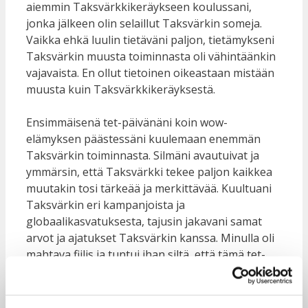
aiemmin Taksvärkkikeräykseen koulussani,
jonka jälkeen olin selaillut Taksvärkin someja.
Vaikka ehkä luulin tietäväni paljon, tietämykseni
Taksvärkin muusta toiminnasta oli vähintäänkin
vajavaista. En ollut tietoinen oikeastaan mistään
muusta kuin Taksvärkkikeräyksestä.
Ensimmäisenä tet-päivänäni koin wow-
elämyksen päästessäni kuulemaan enemmän
Taksvärkin toiminnasta. Silmäni avautuivat ja
ymmärsin, että Taksvärkki tekee paljon kaikkea
muutakin tosi tärkeää ja merkittävää. Kuultuani
Taksvärkin eri kampanjoista ja
globaalikasvatuksesta, tajusin jakavani samat
arvot ja ajatukset Taksvärkin kanssa. Minulla oli
mahtava fiilis ja tuntui ihan siltä, että tämä tet-
paikka oli kuin luotu minulle!
Olen Taksvärkissä päässyt kokeilemaan paljon