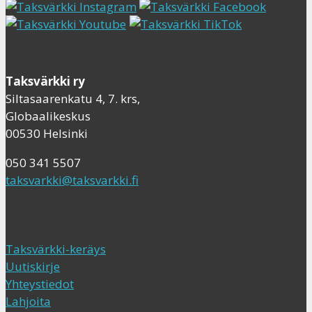
Taksvärkki ry
Siltasaarenkatu 4, 7. krs,
Globaalikeskus
00530 Helsinki
050 341 5507
taksvarkki@taksvarkki.fi
Taksvärkki-keräys
Uutiskirje
Yhteystiedot
Lahjoita