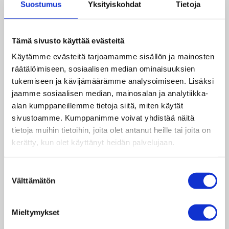
Suostumus
Yksityiskohdat
Tietoja
uusia juttuja: kirjoittamaan haastattelua,
ottamaan ja maalamaan kuvituskuvia ja
tekemään some-postauksia! Opin
Tämä sivusto käyttää evästeitä
harjoittelujakson aikana käyttämään Canvaa ja
Käytämme evästeitä tarjoamamme sisällön ja mainosten
laminointikonetta, joita en ollut ikinä ennen
räätälöimiseen, sosiaalisen median ominaisuuksien
käyttänyt. Tehtävät ovat olleet monipuolisia ja
tukemiseen ja kävijämäärämme analysoimiseen. Lisäksi
hetkeksikään en ole tylsistynyt! Sain kuulla
jaamme sosiaalisen median, mainosalan ja analytiikka-
Taksvärkin työntekijöiltä heidän opinnoistaan ja
alan kumppaneillemme tietoja siitä, miten käytät
urapoluistaan, josta on minulle varmasti
sivustoamme. Kumppanimme voivat yhdistää näitä
korvaamattomasti apua tulevaisuudessa, kun
tietoja muihin tietoihin, joita olet antanut heille tai joita on
pohdin omia opiskeluvalintojani.
kerätty, kun olet käyttänyt heidän palvelujaan.
TET-jakson ansiosta opin järjestötoiminnasta
tusinoittain uutta. En ollut ymmärtänyt koko
Suostumuksen
kokonaisuutta, mitä järjestönä pyörimiseen
Välttämätön
valinta
vaaditaan ja millaisia työtehtäviä niissä pääsee
tekemään. Nyt olen entistäkin kiinnostuneempi
Mieltymykset
eri järjestöjen toiminnasta ja tulen varmasti vielä