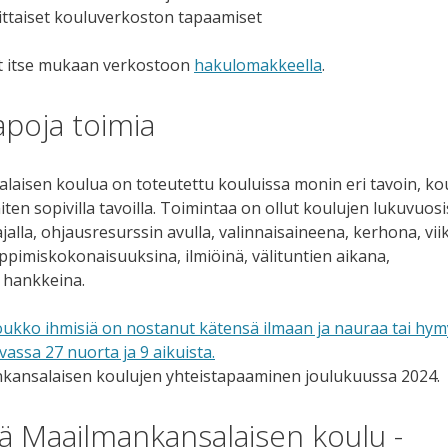
ittaiset kouluverkoston tapaamiset
t itse mukaan verkostoon
hakulomakkeella
.
apoja toimia
aisen koulua on toteutettu kouluissa monin eri tavoin, kou
aiten sopivilla tavoilla. Toimintaa on ollut koulujen lukuvuo
ajalla, ohjausresurssin avulla, valinnaisaineena, kerhona, vi
ppimiskokonaisuuksina, ilmiöinä, välituntien aikana,
i hankkeina.
kansalaisen koulujen yhteistapaaminen joulukuussa 2024.
ää Maailmankansalaisen koulu -