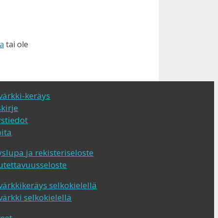
ta
tai ole
värkki-keräys
kirje
ystiedot
ita
slupa ja rekisteriseloste
utettavuusseloste
ärkkikeräys selkokielellä
ärkki selkokielellä
teet