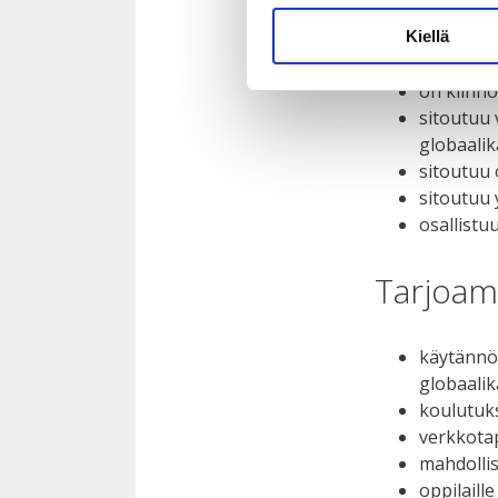
Odotamm
Kiellä
on kiinno
sitoutuu
globaali
sitoutuu
sitoutuu 
osallist
Tarjoam
käytännö
globaali
koulutuk
verkkota
mahdolli
oppilaille