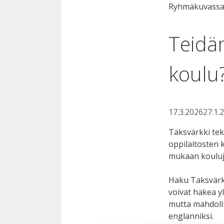
Teidä
koulu
17.3.2026
27.1.
Taksvärkki tek
oppilaitosten
mukaan kouluja
Haku Taksvärk
voivat hakea y
mutta mahdolli
englanniksi.