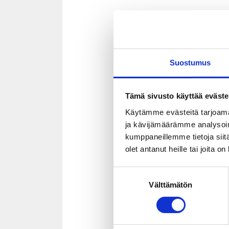
Toimintakausi 
tutustutaan to
Täytä
ha
Suostumus
järjestet
15 min i
Tämä sivusto käyttää eväste
Käytämme evästeitä tarjoama
hakemi
ja kävijämäärämme analysoim
kumppaneillemme tietoja siitä
Kaksi samansis
olet antanut heille tai joita o
1.4. klo 12.00
hakemisesta. I
Suostumuksen
Välttämätön
valinta
Ilmoittaudu 
Lähetämme tiist