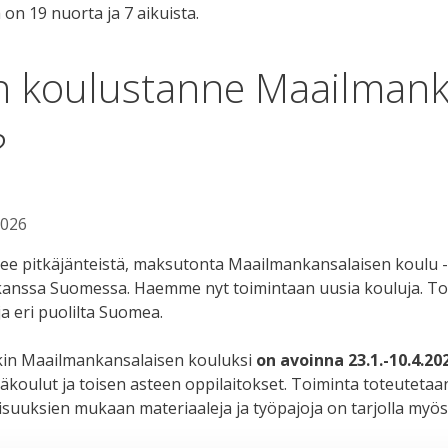
n koulustanne Maailmank
?
2026
ee pitkäjänteistä, maksutonta Maailmankansalaisen koulu -
 kanssa Suomessa. Haemme nyt toimintaan uusia kouluja. 
 eri puolilta Suomea.
in Maailmankansalaisen kouluksi
on avoinna 23.1.-10.4.20
läkoulut ja toisen asteen oppilaitokset. Toiminta toteuteta
suuksien mukaan materiaaleja ja työpajoja on tarjolla myös 