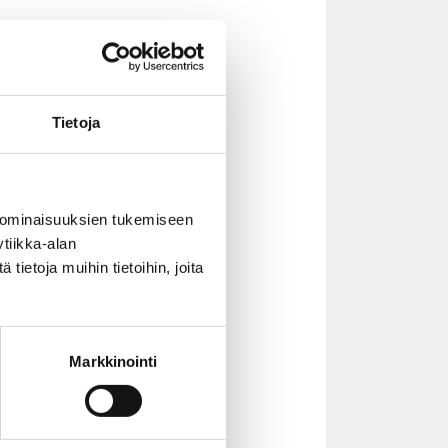
us ja
Tietoja
 ominaisuuksien tukemiseen
tiikka-alan
ietoja muihin tietoihin, joita
 keskiviikkona
 ja mukaan
 infoihin
.
Markkinointi
ittautuneille.