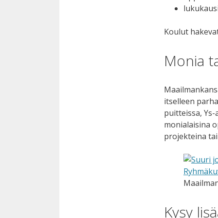
lukukaus
Koulut hakeva
Monia t
Maailmankansal
itselleen parh
puitteissa, Ys-
monialaisina o
projekteina ta
Maailman
Kysy lis