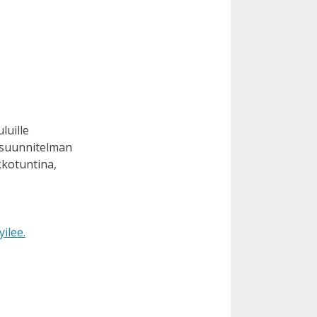
luille
sisuunnitelman
ikkotuntina,