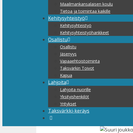
Maailmankansalaisen koulu
Tietoa ja toimintaa kaikille
Kehitysyhteistyö
Kehitysyhteistyö
Kehitysyhteistyöhankkeet
Osallistu
Osallistu
Jäsenyys
Vapaaehtoistoiminta
Taksvärkin Toivot
Kapua
Lahjoita
Lahjoita nuorille
Yksityishenkilöt
Yritykset
Taksvärkki-keräys