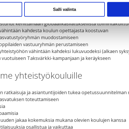
e, että yhteistyökoulu
Salli valinta
stunut kehittämään globaalikasvatuksellista toimintakultt
 vähintään kahdesta koulun opettajasta koostuvan
kasvatustyöryhmän muodostamiseen
 oppilaiden vastuuryhmän perustamiseen
yhteistyöhön vähintään kahdeksi lukuvuodeksi (alkaen syks
uu vuotuiseen Taksvärkki-kampanjaan ja keräykseen
me yhteistyökouluille
n ratkaisuja ja asiantuntijoiden tukea opetussuunnitelman
kasvatuksen toteuttamiseen
sia
paamisia
suuden jakaa kokemuksia mukana olevien koulujen kanssa
 tilaisuuksia osallistua ja vaikuttaa