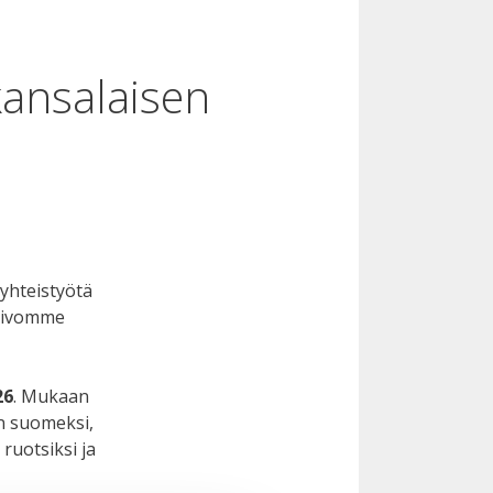
ansalaisen
yhteistyötä
Toivomme
26
. Mukaan
an suomeksi,
ruotsiksi ja