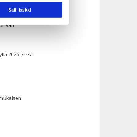
Salli kaikki
uuriaan
yllä 2026) sekä
 mukaisen