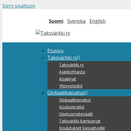
Siirry sisältöön
Suomi
Svenska
English
Etusivu
Taksvärkki ry
Taksvärkki ry
Ajankohtaista
Asiakirjat
Yhteystiedot
Globaalikasvatus
Globaalikasvatus
Kouluvierailut
Opetusmateriaalit
Taksvärkki-kampanjat
Koulutukset kasvattajille