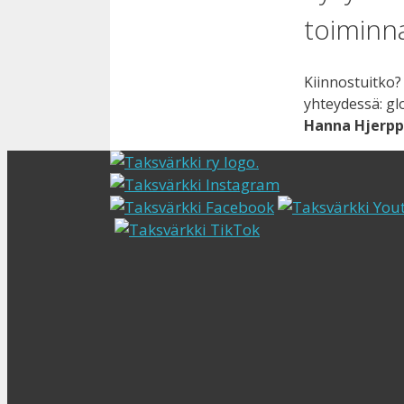
toiminn
Kiinnostuitko?
yhteydessä: gl
Hanna Hjerp