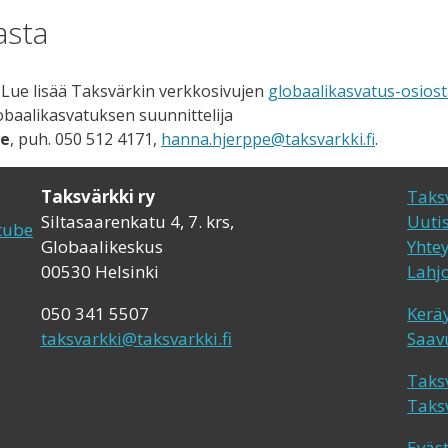
asta
 Lue lisää Taksvärkin verkkosivujen
globaalikasvatus-osios
obaalikasvatuksen suunnittelija
pe
, puh. 050 512 4171,
hanna.hjerppe@taksvarkki.fi
.
Taksvärkki ry
Taks
Siltasaarenkatu 4, 7. krs,
Uutis
Globaalikeskus
Yhte
00530 Helsinki
Lahjo
050 341 5507
Keräy
taksvarkki@taksvarkki.fi
Saav
Taksv
Taksv
Eväs