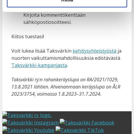
Maksu MobilePay-numeroon
28008
.
Kirjoita kommenttikenttään
sähköpostiosoitteesi.
Kiitos tuestasi!
Voit lukea lisää Taksvärkin
kehitysyhteistyöstä
ja
nuorten vaikuttamismahdollisuuksia edistävästä
Taksvärkki-kampanjasta
.
Taksvärkki ry:n rahankeräyslupa on RA/2021/1029,
13.8.2021 lähtien. Ahvenanmaan keräyslupa on
ÅLR
2023/3754, voimassa 1.8.2023–31.7.2024
.