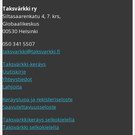
Taksvärkki ry
Siltasaarenkatu 4, 7. krs,
Globaalikeskus
00530 Helsinki
050 341 5507
taksvarkki@taksvarkki.fi
Taksvärkki-keräys
Uutiskirje
Yhteystiedot
Lahjoita
Keräyslupa ja rekisteriseloste
Saavutettavuusseloste
Taksvärkkikeräys selkokielellä
Taksvärkki selkokielellä