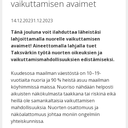
vaikuttamisen avaimet
14.12.2023
1.12.2023
Tänä jouluna voit ilahduttaa läheistäsi
lahjoittamalla nuorelle vaikuttamisen
avaimet! Aineettomalla lahjalla tuet
Taksvärkin työtä nuorten oikeuksien ja
vaikuttamismahdollisuuksien edistämiseksi.
Kuudesosa maailman väestöstä on 10–19-
vuotiaita nuoria ja 90 % heistä asuu maailman
köyhimmissä maissa. Nuoriso nähdään helposti
aikuisten näkökulmasta taakkana tai riskinä eikä
heillä ole samankaltaisia vaikuttamisen
mahdollisuuksia. Nuorten osattomuus ja
näköalattomuus johtaa moniin ongelmiin
yhteiskunnissa.