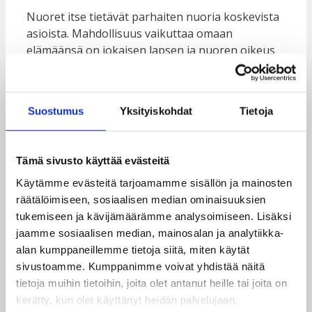
Nuoret itse tietävät parhaiten nuoria koskevista
asioista. Mahdollisuus vaikuttaa omaan
elämäänsä on jokaisen lapsen ja nuoren oikeus
ja hyvinvoinnin tae. Aktiivinen kansalaisuus on
myös tie rauhaan.
Suostumus
Yksityiskohdat
Tietoja
Taksvärkki ry tekee työtä nuorten oikeuksien ja
vaikuttamismahdollisuuksien edistämiseksi.
Kehitysyhteistyöhankkeissamme Guatemalassa,
Tämä sivusto käyttää evästeitä
Keniassa, Malawissa, Nepalissa, Sambiassa,
Mosambikissa ja Sierra Leonessa nuoria
Käytämme evästeitä tarjoamamme sisällön ja mainosten
koulutetaan ihmisoikeuksista,
räätälöimiseen, sosiaalisen median ominaisuuksien
vaikuttamismahdollisuuksista, elämäntaidoista ja
tukemiseen ja kävijämäärämme analysoimiseen. Lisäksi
toimeentulon hankinnasta. Näin nuorilla itsellään
jaamme sosiaalisen median, mainosalan ja analytiikka-
on paremmat mahdollisuudet ja enemmän
alan kumppaneillemme tietoja siitä, miten käytät
päätäntävaltaa vaikuttaa elämäänsä ja
sivustoamme. Kumppanimme voivat yhdistää näitä
yhteisöihinsä.
tietoja muihin tietoihin, joita olet antanut heille tai joita on
kerätty, kun olet käyttänyt heidän palvelujaan.