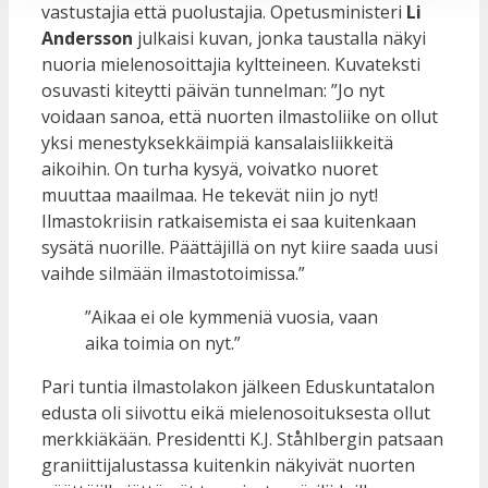
vastustajia että puolustajia. Opetusministeri
Li
Andersson
julkaisi kuvan, jonka taustalla näkyi
nuoria mielenosoittajia kyltteineen. Kuvateksti
osuvasti kiteytti päivän tunnelman: ”Jo nyt
voidaan sanoa, että nuorten ilmastoliike on ollut
yksi menestyksekkäimpiä kansalaisliikkeitä
aikoihin. On turha kysyä, voivatko nuoret
muuttaa maailmaa. He tekevät niin jo nyt!
Ilmastokriisin ratkaisemista ei saa kuitenkaan
sysätä nuorille. Päättäjillä on nyt kiire saada uusi
vaihde silmään ilmastotoimissa.”
”Aikaa ei ole kymmeniä vuosia, vaan
aika toimia on nyt.”
Pari tuntia ilmastolakon jälkeen Eduskuntatalon
edusta oli siivottu eikä mielenosoituksesta ollut
merkkiäkään. Presidentti K.J. Ståhlbergin patsaan
graniittijalustassa kuitenkin näkyivät nuorten