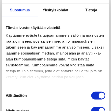
ilmastohätätila”, vetosi
Uni
, 14, päättäjiin.
Suostumus
Yksityiskohdat
Tietoja
”Mua suututtaa aika paljon. Me ollaan
ensimmäinen sukupolvi, joka yrittää tehdä
ilmastokriisille jotain ja viimeinen joka pystyy
Tämä sivusto käyttää evästeitä
tekemään sille jotain. Meillä ei oo mitään
tekosyitä, miksi me ei alettais tekee ilmaston
Käytämme evästeitä tarjoamamme sisällön ja mainosten
eteen töitä”, jatkoi
Elsa
, 15, tunteikkaassa
räätälöimiseen, sosiaalisen median ominaisuuksien
puheessaan.
tukemiseen ja kävijämäärämme analysoimiseen. Lisäksi
jaamme sosiaalisen median, mainosalan ja analytiikka-
”Loppujen lopuks me tarvitaan niitä isoja tekoja.
alan kumppaneillemme tietoja siitä, miten käytät
Meillä on vaan tää yks maapallo. Meillä ei oo
sivustoamme. Kumppanimme voivat yhdistää näitä
mitään pakopaikkaa, jos me tuhotaan tää”,
tietoja muihin tietoihin, joita olet antanut heille tai joita on
tokaisi
Aava
, 14.
kerätty, kun olet käyttänyt heidän palvelujaan.
Suostumuksen
Toisaalta puheista kumpusi myös toiveikkuus ja
Välttämätön
valinta
nuoret kannustivat kuulijoita aktiivisiin
ilmastotekoihin.
Venla
, 14, rohkaisi
ikätovereitaan kajauttamalla mikkiin sanomansa.
Mieltymykset