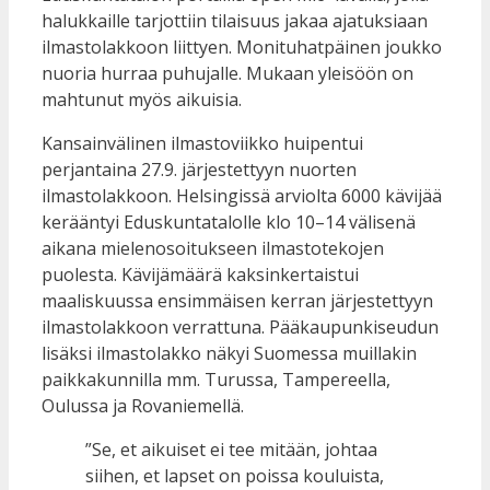
halukkaille tarjottiin tilaisuus jakaa ajatuksiaan
ilmastolakkoon liittyen. Monituhatpäinen joukko
nuoria hurraa puhujalle. Mukaan yleisöön on
mahtunut myös aikuisia.
Kansainvälinen ilmastoviikko huipentui
perjantaina 27.9. järjestettyyn nuorten
ilmastolakkoon. Helsingissä arviolta 6000 kävijää
kerääntyi Eduskuntatalolle klo 10–14 välisenä
aikana mielenosoitukseen ilmastotekojen
puolesta. Kävijämäärä kaksinkertaistui
maaliskuussa ensimmäisen kerran järjestettyyn
ilmastolakkoon verrattuna. Pääkaupunkiseudun
lisäksi ilmastolakko näkyi Suomessa muillakin
paikkakunnilla mm. Turussa, Tampereella,
Oulussa ja Rovaniemellä.
”Se, et aikuiset ei tee mitään, johtaa
siihen, et lapset on poissa kouluista,