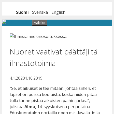
Siirry sisältöön
Suomi
Svenska
English
Valikko
Nuoret vaativat päättäjiltä
ilmastotoimia
4.1.2020
1.10.2019
”Se, et aikuiset ei tee mitään, johtaa siihen, et
lapset on poissa kouluista, koska niiden pitää
tulla tänne pistää aikuisten päihin järkeä”,
julistaa
Alma
, 14, syyskuisena perjantaina
Eduskuntatalon portailla open mic -lavalla, jolla