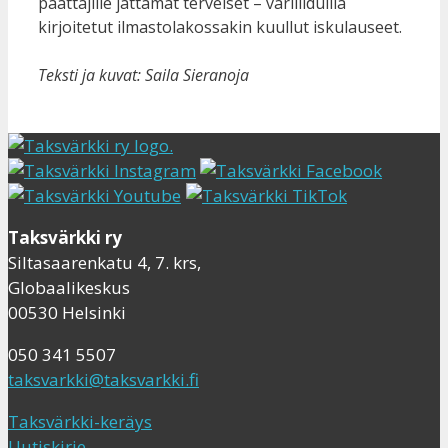
päättäjille jättämät terveiset – väriliiduilla
kirjoitetut ilmastolakossakin kuullut iskulauseet.
Teksti ja kuvat: Saila Sieranoja
Taksvärkki ry
Siltasaarenkatu 4, 7. krs,
Globaalikeskus
00530 Helsinki
050 341 5507
taksvarkki@taksvarkki.fi
Taksvärkki-keräys
Uutiskirje