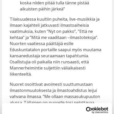
koska niiden pitää tulla tänne pistää
aikuisten päihin järkeä”
Tilaisuudessa kuultiin puheita, live-musiikkia ja
ilmaan kajahteli jatkuvasti ilmastoaiheisia
vaatimuksia, kuten ”Nyt on pakko”, ”Että ne
kehtaa” ja ”Mitä me vaaditaan –ilmastotekoja”.
Nuorten vaatiessa päättäjiä esille
Eduskuntatalon portaille saapui myös muutama
kansanedustaja seuraamaan tapahtumia.
Osallistujia oli paikalla niin runsaasti, että
Mannerheimintie suljettiin väliaikaisesti
liikenteeltä.
Nuoret osoittivat avoimesti suuttumustaan
ilmastonmuutoksesta ja ilmastoahdistus leijui
vahvana ilmassa. ”Me ollaan massasukupuuton
alussa. Tällainen on nuorelle tosi pelottavaa
kuultavaa. Suomen valtio, julistakaa