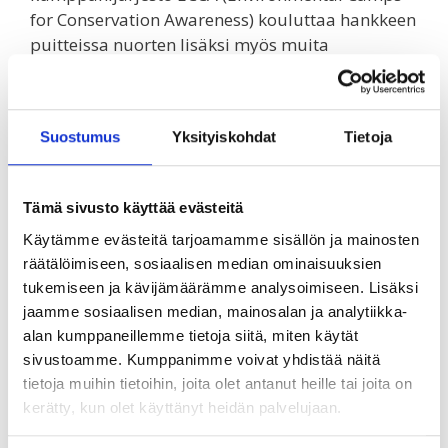
for Conservation Awareness) kouluttaa hankkeen
puitteissa nuorten lisäksi myös muita
sidosryhmiä, kuten vanhempaintoimikunnan
jäseniä sekä koulujen henkilökuntaa koulujen
kehittämiseen, talouteen sekä eri toimijoiden
Suostumus
Yksityiskohdat
Tietoja
väliseen yhteistyöhön liittyen.
Tämä sivusto käyttää evästeitä
Käytämme evästeitä tarjoamamme sisällön ja mainosten
räätälöimiseen, sosiaalisen median ominaisuuksien
tukemiseen ja kävijämäärämme analysoimiseen. Lisäksi
jaamme sosiaalisen median, mainosalan ja analytiikka-
alan kumppaneillemme tietoja siitä, miten käytät
sivustoamme. Kumppanimme voivat yhdistää näitä
tietoja muihin tietoihin, joita olet antanut heille tai joita on
kerätty, kun olet käyttänyt heidän palvelujaan.