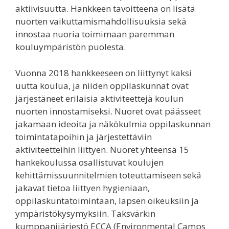
aktiivisuutta. Hankkeen tavoitteena on lisätä
nuorten vaikuttamismahdollisuuksia sekä
innostaa nuoria toimimaan paremman
kouluympäristön puolesta.
Vuonna 2018 hankkeeseen on liittynyt kaksi
uutta koulua, ja niiden oppilaskunnat ovat
järjestäneet erilaisia aktiviteettejä koulun
nuorten innostamiseksi. Nuoret ovat päässeet
jakamaan ideoita ja näkökulmia oppilaskunnan
toimintatapoihin ja järjestettäviin
aktiviteetteihin liittyen. Nuoret yhteensä 15
hankekoulussa osallistuvat koulujen
kehittämissuunnitelmien toteuttamiseen sekä
jakavat tietoa liittyen hygieniaan,
oppilaskuntatoimintaan, lapsen oikeuksiin ja
ympäristökysymyksiin. Taksvärkin
kumppanijärjestö ECCA (Environmental Camps