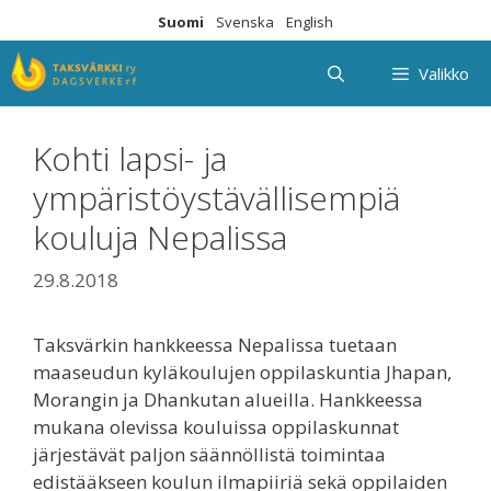
Siirry
Suomi
Svenska
English
sisältöön
Valikko
Kohti lapsi- ja
ympäristöystävällisempiä
kouluja Nepalissa
29.8.2018
Taksvärkin hankkeessa Nepalissa tuetaan
maaseudun kyläkoulujen oppilaskuntia Jhapan,
Morangin ja Dhankutan alueilla. Hankkeessa
mukana olevissa kouluissa oppilaskunnat
järjestävät paljon säännöllistä toimintaa
edistääkseen koulun ilmapiiriä sekä oppilaiden