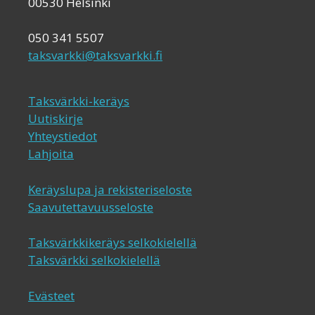
00530 Helsinki
050 341 5507
taksvarkki@taksvarkki.fi
Taksvärkki-keräys
Uutiskirje
Yhteystiedot
Lahjoita
Keräyslupa ja rekisteriseloste
Saavutettavuusseloste
Taksvärkkikeräys selkokielellä
Taksvärkki selkokielellä
Evästeet