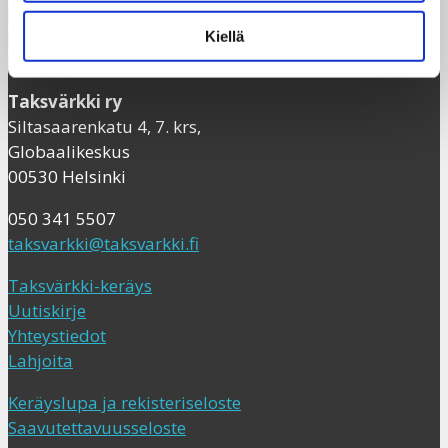
Kiellä
Taksvärkki ry
Siltasaarenkatu 4, 7. krs,
Globaalikeskus
00530 Helsinki
050 341 5507
taksvarkki@taksvarkki.fi
Taksvärkki-keräys
Uutiskirje
Yhteystiedot
Lahjoita
Keräyslupa ja rekisteriseloste
Saavutettavuusseloste