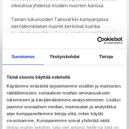
oikeuksia yhdessä muiden nuorten kanssa.
Tämän lukuvuoden Taksvärkki-kampanjassa
sierraleonelaiset nuoret kertoivat kuinka
muutosta tapahtuu, kun nuoret saavat äänensä
kuuluviin. Tämän jutun kuvassa on 18-vuotias
Mabinty. Tutustu hänen ja muiden
sierraleonelaisten nuorten ajatuksiin
Taksvärkki-
Suostumus
Yksityiskohdat
Tietoja
kampanjan
sivuilla. Taksvärkin ja suomalaisten
nuorten tuen ansiosta he edistävät tasa-arvoa ja
vammaisten osallisuutta sekä puuttuvat
Tämä sivusto käyttää evästeitä
haitallisiin ja syrjiviin käytäntöihin.
Käytämme evästeitä tarjoamamme sisällön ja mainosten
räätälöimiseen, sosiaalisen median ominaisuuksien
Taksvärkki-keräys mahdollistaa
Taksvärkin
tukemiseen ja kävijämäärämme analysoimiseen. Lisäksi
kehitysyhteistyöohjelman
toteuttamisen
jaamme sosiaalisen median, mainosalan ja analytiikka-
kuudessa maassa.
Sierra Leonessa
alan kumppaneillemme tietoja siitä, miten käytät
yhteistyökumppanimme on CCYA
, paikallinen
sivustoamme. Kumppanimme voivat yhdistää näitä
järjestö, joka edistää nuorten osallisuutta ja
tietoja muihin tietoihin, joita olet antanut heille tai joita on