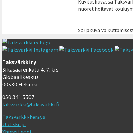
Kuvituskuvassa Taksvärk
nuoret hoitavat kouluymp
Sarjakuva vaikuttamisesta
Taksvärkki ry
Siltasaarenkatu 4, 7. krs,
Globaalikeskus
00530 Helsinki
050 341 5507
taksvarkki@taksvarkki.fi
Taksvärkki-keräys
Uutiskirje
Yhteystiedot