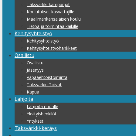
Taksvärkki-kampanjat
Koulutukset kasvattajille
Maailmankansalaisen koulu
Tietoa ja toimintaa kaikille
Kehitysyhteistyö
Kehitysyhteistyö
Kehitysyhteistyöhankkeet
Osallistu
Osallistu
Jäsenyys
Vapaaehtoistoiminta
Taksvärkin Toivot
Kapua
Lahjoita
Lahjoita nuorille
Yksityishenkilöt
Yritykset
Taksvärkki-keräys