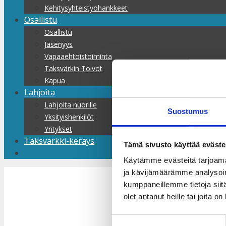
Kehitysyhteistyöhankkeet
Osallistu
Osallistu
Jäsenyys
Vapaaehtoistoiminta
Taksvärkin Toivot
Kapua
Lahjoita
Lahjoita nuorille
Suostumus
Yksityishenkilöt
Yritykset
Taksvärkki-keräys
Tämä sivusto käyttää eväste
Käytämme evästeitä tarjoama
ja kävijämäärämme analysoim
kumppaneillemme tietoja siitä
olet antanut heille tai joita o
Kesätyömme 
Suostumuksen