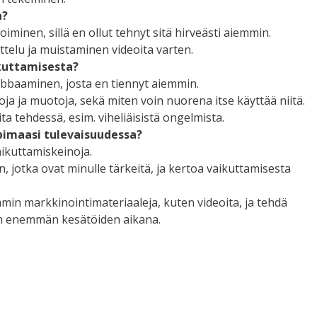
a?
oiminen, sillä en ollut tehnyt sitä hirveästi aiemmin.
ttelu ja muistaminen videoita varten.
ikuttamisesta?
obbaaminen, josta en tiennyt aiemmin.
oja ja muotoja, sekä miten voin nuorena itse käyttää niitä.
ta tehdessä, esim. viheliäisistä ongelmista.
pimaasi tulevaisuudessa?
ikuttamiskeinoja.
n, jotka ovat minulle tärkeitä, ja kertoa vaikuttamisesta
in markkinointimateriaaleja, kuten videoita, ja tehdä
pin enemmän kesätöiden aikana.