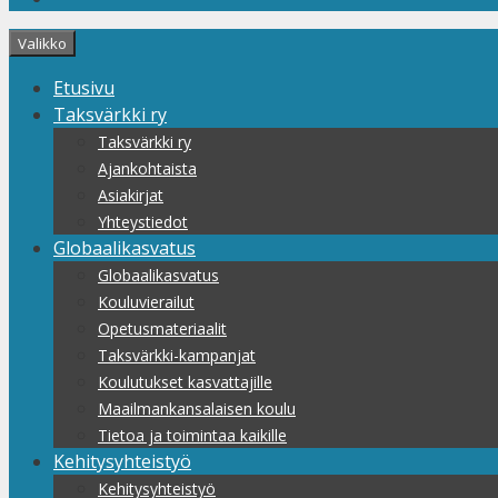
Valikko
Etusivu
Taksvärkki ry
Taksvärkki ry
Ajankohtaista
Asiakirjat
Yhteystiedot
Globaalikasvatus
Globaalikasvatus
Kouluvierailut
Opetusmateriaalit
Taksvärkki-kampanjat
Koulutukset kasvattajille
Maailmankansalaisen koulu
Tietoa ja toimintaa kaikille
Kehitysyhteistyö
Kehitysyhteistyö