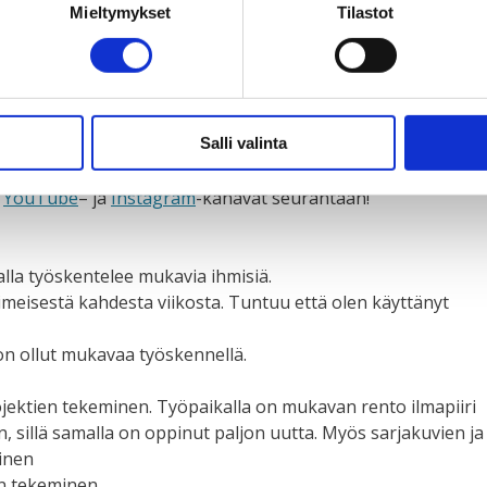
Mieltymykset
Tilastot
lä kesätyöjaksolla olemme tehneet videoita vaikuttamiseen
 vaikuttaa sekä muista Taksvärkin sisäisistä aiheista, kuten
me myös päässeet tekemään muita luovia asioita, kuten
Salli valinta
a. Tuotoksemme julkaistaan Taksvärkin someissa. Kannattaa
,
YouTube
– ja
Instagram
-kanavat seurantaan!
kalla työskentelee mukavia ihmisiä.
viimeisestä kahdesta viikosta. Tuntuu että olen käyttänyt
a on ollut mukavaa työskennellä.
jektien tekeminen. Työpaikalla on mukavan rento ilmapiiri
, sillä samalla on oppinut paljon uutta. Myös sarjakuvien ja
inen
en tekeminen.