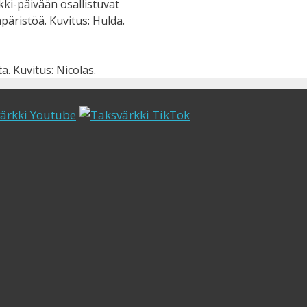
ki-päivään osallistuvat
äristöä. Kuvitus: Hulda.
. Kuvitus: Nicolas.