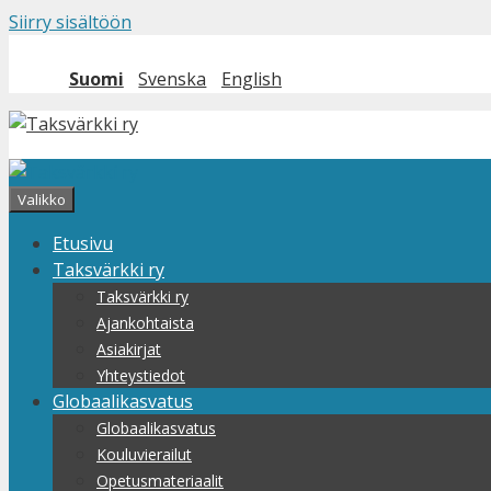
Siirry sisältöön
Suomi
Svenska
English
Valikko
Etusivu
Taksvärkki ry
Taksvärkki ry
Ajankohtaista
Asiakirjat
Yhteystiedot
Globaalikasvatus
Globaalikasvatus
Kouluvierailut
Opetusmateriaalit