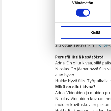
Välttämätön
valinta
16.6.2023
Kahden viikon ajan kestäneel
liittyvistä teemoista, tavoista
Taksvärkki-keräyksestä. Olem
Kiellä
kuvittamista ja kirjoittamist
siis ottaa Taksvärkin
TikTok
-
Perusfiiliksiä kesätöistä
Adna: On ollut kivaa, sillä pai
Nicolas: On jäänyt hyvä fiilis 
ajan hyvin.
Hulda: Hyvä fiilis. Työpaikall
Mikä on ollut kivaa?
Adna: Videoiden ja muiden pro
Nicolas: Videoiden kuvaaminen
muiden kuvituskuvien piirtäm
Hulda: Piirtäminen ja videoid